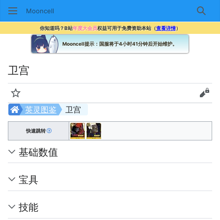
Mooncell
搜索
你知道吗？B站
年度大会员
权益可用于免费资助本站（
查看详情
）
Mooncell提示：国服将于4小时41分钟后开始维护。
卫宫
监视
查看
英灵图鉴
卫宫
快速跳转
基础数值
宝具
技能