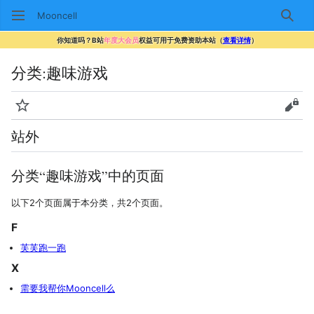
Mooncell
搜索
你知道吗？B站
年度大会员
权益可用于免费资助本站（
查看详情
）
分类
:
趣味游戏
监视
查看
站外
分类“趣味游戏”中的页面
以下2个页面属于本分类，共2个页面。
F
芙芙跑一跑
X
需要我帮你Mooncell么