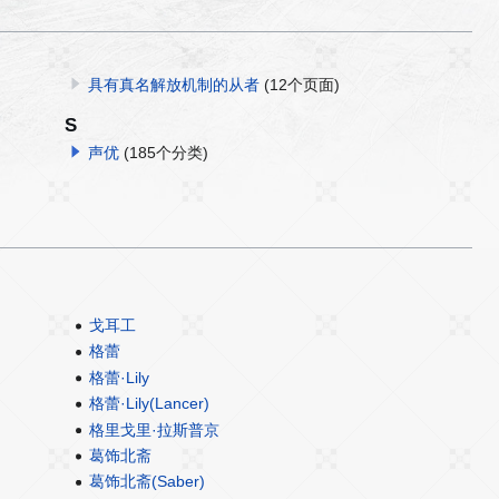
具有真名解放机制的从者
(12个页面)
S
声优
(185个分类)
戈耳工
格蕾
格蕾·Lily
格蕾·Lily(Lancer)
格里戈里·拉斯普京
葛饰北斋
葛饰北斋(Saber)