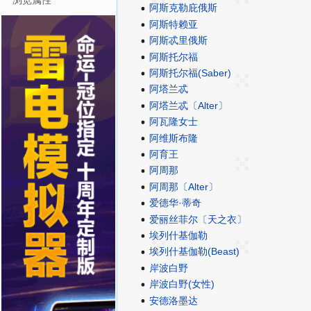
浏览属性
阿斯克勒庇俄斯
阿斯特赖亚
阿斯忒里俄斯
阿斯托尔福
阿斯托尔福(Saber)
阿塔兰忒
阿塔兰忒〔Alter〕
阿瓦隆女士
阿维斯布隆
阿育王
阿周那
阿周那〔Alter〕
爱德华·蒂奇
爱丽丝菲尔〔天之衣〕
埃列什基伽勒
埃列什基伽勒(Beast)
岸波白野
岸波白野(女性)
安德洛墨达