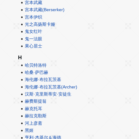
宫本武藏
宫本武藏(Berserker)
宫本伊织
光之高扬斯卡娅
鬼女红叶
鬼一法眼
果心居士
H
哈贝特洛特
哈桑·萨巴赫
海伦娜·布拉瓦茨基
海伦娜·布拉瓦茨基(Archer)
汉斯·克里斯蒂安·安徒生
赫费斯提翁
赫克托耳
赫拉克勒斯
河上彦斋
黑姬
亨利·杰基尔＆海德