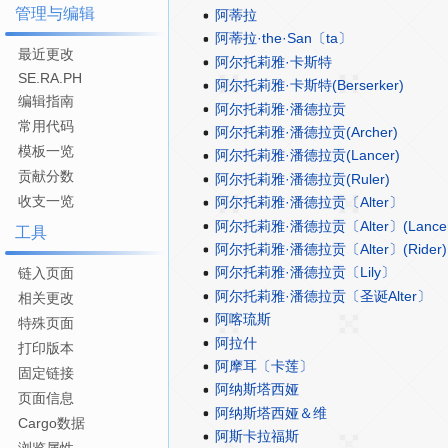
管理与编辑
阿蒂拉
阿蒂拉·the·San〔ta〕
最近更改
阿尔托莉雅·卡斯特
SE.RA.PH
阿尔托莉雅·卡斯特(Berserker)
编辑指南
阿尔托莉雅·潘德拉贡
常用代码
阿尔托莉雅·潘德拉贡(Archer)
模板一览
阿尔托莉雅·潘德拉贡(Lancer)
贡献分数
阿尔托莉雅·潘德拉贡(Ruler)
收支一览
阿尔托莉雅·潘德拉贡〔Alter〕
阿尔托莉雅·潘德拉贡〔Alter〕(Lancer
工具
阿尔托莉雅·潘德拉贡〔Alter〕(Rider)
阿尔托莉雅·潘德拉贡〔Lily〕
链入页面
阿尔托莉雅·潘德拉贡〔圣诞Alter〕
相关更改
阿喀琉斯
特殊页面
阿拉什
打印版本
阿摩耳〔卡莲〕
固定链接
阿纳斯塔西娅
页面信息
阿纳斯塔西娅＆维
Cargo数据
阿斯卡拉福斯