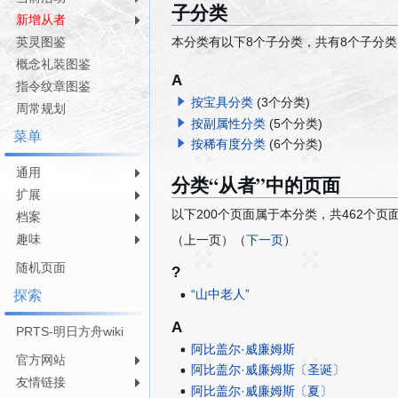
子分类
跳
跳
新增从者
转
转
本分类有以下8个子分类，共有8个子分类
英灵图鉴
到
到
概念礼装图鉴
导
搜
A
指令纹章图鉴
航
索
按宝具分类
(3个分类)
周常规划
按副属性分类
(5个分类)
菜单
按稀有度分类
(6个分类)
通用
分类“从者”中的页面
扩展
以下200个页面属于本分类，共462个页
档案
趣味
（上一页）（
下一页
）
随机页面
?
“山中老人”
探索
A
PRTS-明日方舟wiki
阿比盖尔·威廉姆斯
官方网站
阿比盖尔·威廉姆斯〔圣诞〕
友情链接
阿比盖尔·威廉姆斯〔夏〕