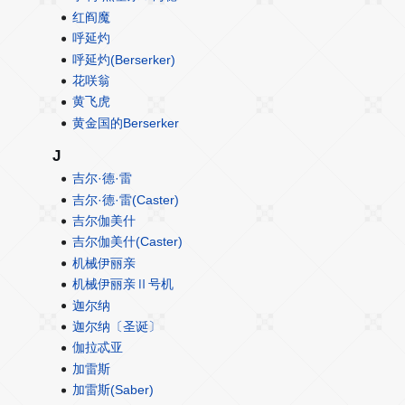
红阎魔
呼延灼
呼延灼(Berserker)
花咲翁
黄飞虎
黄金国的Berserker
J
吉尔·德·雷
吉尔·德·雷(Caster)
吉尔伽美什
吉尔伽美什(Caster)
机械伊丽亲
机械伊丽亲Ⅱ号机
迦尔纳
迦尔纳〔圣诞〕
伽拉忒亚
加雷斯
加雷斯(Saber)