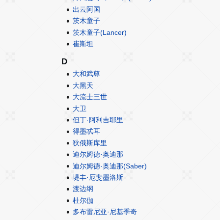
出云阿国
茨木童子
茨木童子(Lancer)
崔斯坦
D
大和武尊
大黑天
大流士三世
大卫
但丁·阿利吉耶里
得墨忒耳
狄俄斯库里
迪尔姆德·奥迪那
迪尔姆德·奥迪那(Saber)
堤丰·厄斐墨洛斯
渡边纲
杜尔伽
多布雷尼亚·尼基季奇