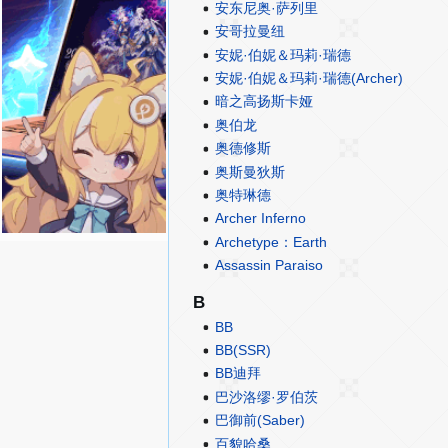
安东尼奥·萨列里
安哥拉曼纽
安妮·伯妮＆玛莉·瑞德
安妮·伯妮＆玛莉·瑞德(Archer)
暗之高扬斯卡娅
奥伯龙
奥德修斯
奥斯曼狄斯
奥特琳德
Archer Inferno
Archetype：Earth
Assassin Paraiso
B
BB
BB(SSR)
BB迪拜
巴沙洛缪·罗伯茨
巴御前(Saber)
百貌哈桑