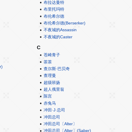
布拉达曼特
布里托玛特
布伦希尔德
布伦希尔德(Berserker)
不夜城的Assassin
不夜城的Caster
C
苍崎青子
茶茶
)
查尔斯·巴贝奇
查理曼
超级班扬
超人俄里翁
陈宫
赤兔马
冲田·J·总司
冲田总司
冲田总司〔Alter〕
冲田总司〔Alter〕(Saber)