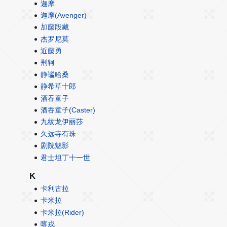
迦摩
迦摩(Avenger)
加藤段藏
杰罗尼莫
近藤勇
荆轲
静谧哈桑
静希草十郎
酒吞童子
酒吞童子(Caster)
九纹龙伊丽莎
久远寺有珠
剧院魅影
君士坦丁十一世
K
卡利古拉
卡米拉
卡米拉(Rider)
喀戎