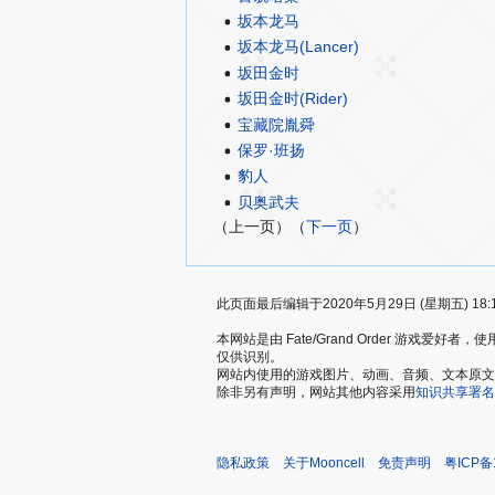
坂本龙马
坂本龙马(Lancer)
坂田金时
坂田金时(Rider)
宝藏院胤舜
保罗·班扬
豹人
贝奥武夫
（上一页）（
下一页
）
此页面最后编辑于2020年5月29日 (星期五) 18:
本网站是由 Fate/Grand Order 游戏
仅供识别。
网站内使用的游戏图片、动画、音频、文本原文，仅用
除非另有声明，网站其他内容采用
知识共享署名
隐私政策
关于Mooncell
免责声明
粤ICP备