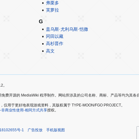
弗栗多
芙萝拉
G
盖乌斯·尤利乌斯·恺撒
冈田以藏
高杉晋作
高文
12。
爱好者，使用免费开源的 MediaWiki 程序制作。网站所涉及的公司名称、商标、产品等均为
于更好地表现游戏资料，其版权属于 TYPE-MOON/FGO PROJECT。
-非商业性使用-相同方式共享
授权。
18102655号-1
广告投放
手机版视图