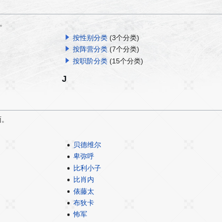
。
按性别分类
(3个分类)
按阵营分类
(7个分类)
按职阶分类
(15个分类)
J
面。
贝德维尔
卑弥呼
比利小子
比肖内
俵藤太
布狄卡
怖军