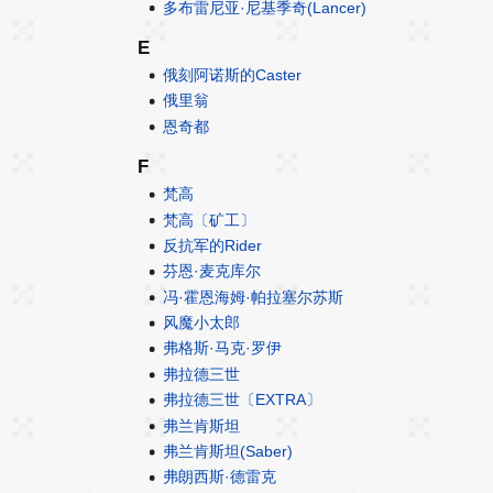
多布雷尼亚·尼基季奇(Lancer)
E
俄刻阿诺斯的Caster
俄里翁
恩奇都
F
梵高
梵高〔矿工〕
反抗军的Rider
芬恩·麦克库尔
冯·霍恩海姆·帕拉塞尔苏斯
风魔小太郎
弗格斯·马克·罗伊
弗拉德三世
弗拉德三世〔EXTRA〕
弗兰肯斯坦
弗兰肯斯坦(Saber)
弗朗西斯·德雷克