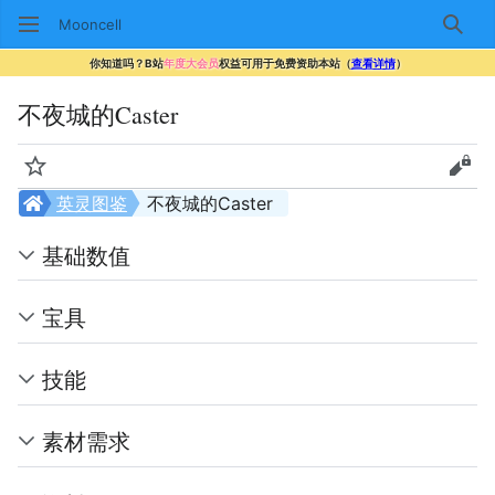
Mooncell
搜索
你知道吗？B站
年度大会员
权益可用于免费资助本站（
查看详情
）
不夜城的Caster
监视
查看
英灵图鉴
不夜城的Caster
基础数值
宝具
技能
素材需求