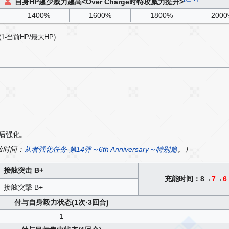
自身HP越少威力越高<Over Charge时特攻威力提升>
1400%
1600%
1800%
200
-当前HP/最大HP)
后强化。
放时间：
从者强化任务 第14弹～6th Anniversary～特别篇
。）
接舷突击 B+
充能时间：8→
7
→
6
接舷突撃 B+
付与自身毅力状态(1次·3回合)
1