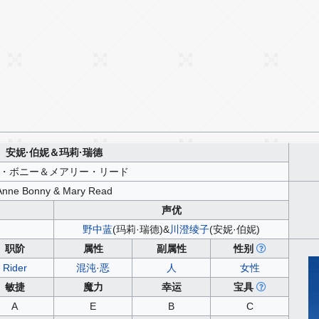
安妮·伯妮＆玛莉·瑞德
・ボニー＆メアリー・リード
Anne Bonny & Mary Read
声优
野中蓝
(玛莉·瑞德)&
川澄绫子
(安妮·伯妮)
职阶
属性
副属性
性别
Rider
混沌
·
恶
人
女性
敏捷
魔力
幸运
宝具
A
E
B
C