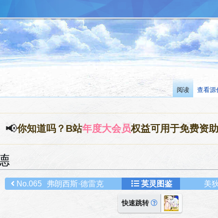
阅读
查看源
📢
你知道吗？B站
年度大会员
权益可用于免费资
德
No.065
弗朗西斯·德雷克
英灵图鉴
美狄
快速跳转