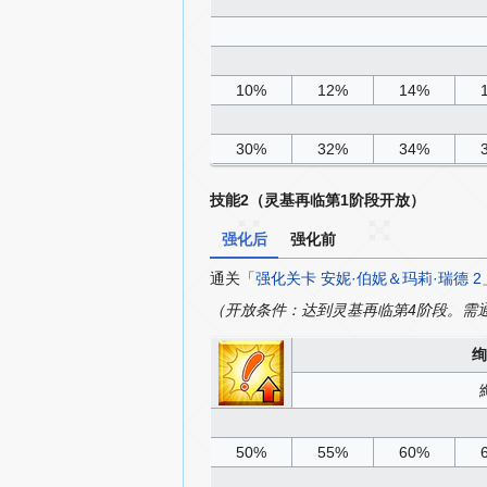
10%
12%
14%
30%
32%
34%
技能2（灵基再临第1阶段开放）
强化后
强化前
通关「
强化关卡 安妮·伯妮＆玛莉·瑞德 2
（开放条件：达到灵基再临第4阶段。需
绚
50%
55%
60%