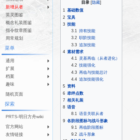
目录
航
索
新增从者
1
基础数值
英灵图鉴
2
宝具
概念礼装图鉴
3
技能
指令纹章图鉴
3.1
持有技能
3.2
职阶技能
周常规划
3.3
追加技能
菜单
4
素材需求
4.1
灵基再临（从者进化）
通用
4.2
技能强化
扩展
4.3
再临与技能总计
档案
4.4
追加技能强化
趣味
5
资料
6
牵绊点数
随机页面
7
相关礼装
探索
8
语音
8.1
语音关联从者
PRTS-明日方舟wiki
9
各阶段图标与战斗形象
官方网站
9.1
再临阶段图标
友情链接
9.2
战斗形象