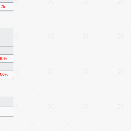
25
30%
600%