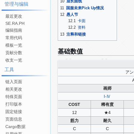
10
成长曲线
管理与编辑
11
国服未来Pick Up情况
12
愚人节
最近更改
12.1
卡面
SE.RA.PH
12.2
资料
编辑指南
13
注释和链接
常用代码
模板一览
基础数值
贡献分数
收支一览
工具
アン
链入页面
画师
相关更改
I-Ⅳ
特殊页面
打印版本
COST
稀有度
固定链接
12
★4
页面信息
筋力
耐久
Cargo数据
C
C