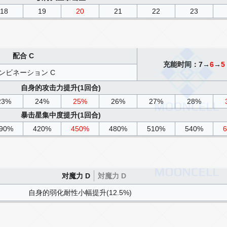
18
19
20
21
22
23
配合 C
充能时间：7→
6
→
5
ンビネーション C
自身的攻击力提升(1回合)
23%
24%
25%
26%
27%
28%
暴击星集中度提升(1回合)
90%
420%
450%
480%
510%
540%
对魔力 D
対魔力 D
自身的弱化耐性小幅提升(12.5%)