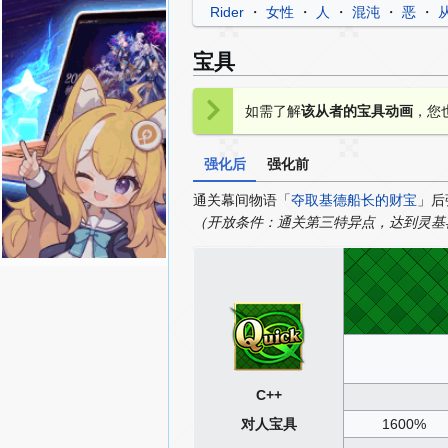
Rider
・
女性
・
人
・
混沌
・
恶
・
宝具
如需了解
该从者的宝具动画
，您
强化后
强化前
通关幕间物语「
夺取基德船长的财宝
」后
（开放条件：通关第三特异点，达到灵基再
C++
对人宝具
1600%