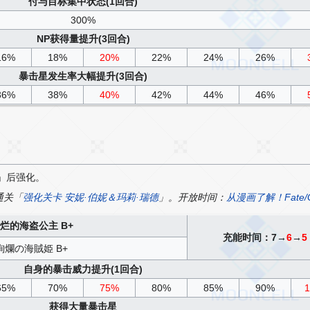
付与目标集中状态(1回合)
300%
NP获得量提升(3回合)
16%
18%
20%
22%
24%
26%
暴击星发生率大幅提升(3回合)
36%
38%
40%
42%
44%
46%
」后强化。
通关「
强化关卡 安妮·伯妮＆玛莉·瑞德
」。开放时间：
从漫画了解！Fate/G
烂的海盗公主 B+
充能时间：7→
6
→
5
絢爛の海賊姫 B+
自身的暴击威力提升(1回合)
65%
70%
75%
80%
85%
90%
获得大量暴击星