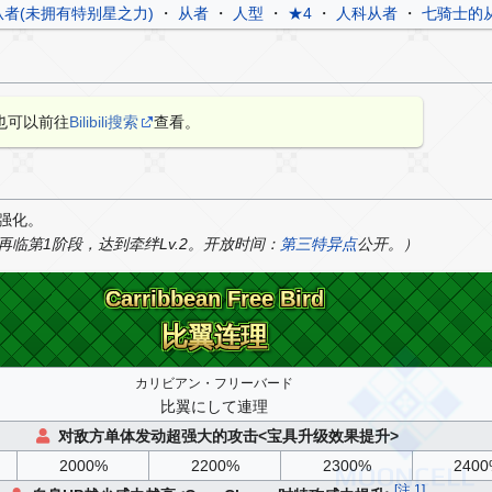
从者(未拥有特别星之力)
・
从者
・
人型
・
★4
・
人科从者
・
七骑士的
也可以前往
Bilibili搜索
查看。
强化。
临第1阶段，达到牵绊Lv.2。开放时间：
第三特异点
公开。）
Carribbean Free Bird
Carribbean Free Bird
比翼连理
比翼连理
カリビアン・フリーバード
比翼にして連理
对敌方单体发动超强大的攻击<宝具升级效果提升>
2000%
2200%
2300%
240
[
注 1
]