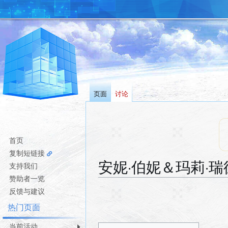
页面
讨论
首页
复制短链接
安妮·伯妮＆玛莉·瑞
支持我们
赞助者一览
跳
跳
反馈与建议
转
转
热门页面
到
到
导
搜
当前活动