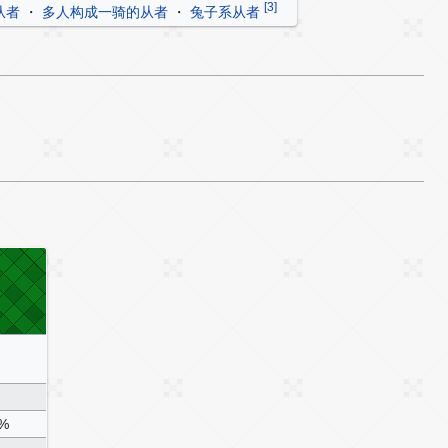
[3]
从者
・
多人构成一骑的从者
・
兔子系从者
0%