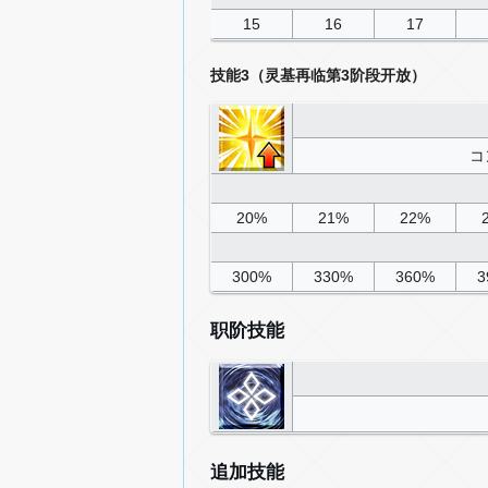
15
16
17
技能3（灵基再临第3阶段开放）
コ
20%
21%
22%
300%
330%
360%
3
职阶技能
追加技能