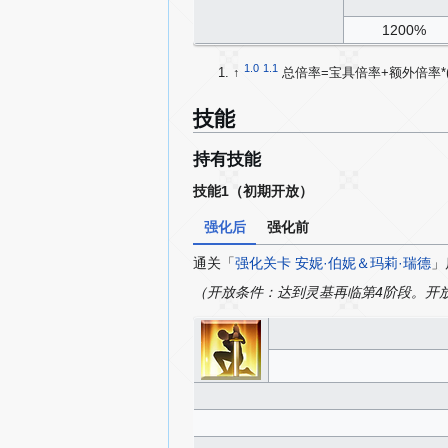
1200%
1.0
1.1
↑
总倍率=宝具倍率+额外倍率*(1
技能
持有技能
技能1（初期开放）
强化后
强化前
通关「
强化关卡 安妮·伯妮＆玛莉·瑞德
」
（开放条件：达到灵基再临第4阶段。开