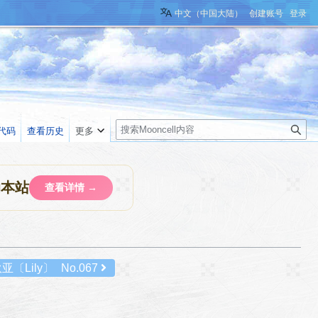
中文（中国大陆）
创建账号
登录
搜
代码
查看历史
更多
索
助本站
查看详情 →
亚〔Lily〕
No.067