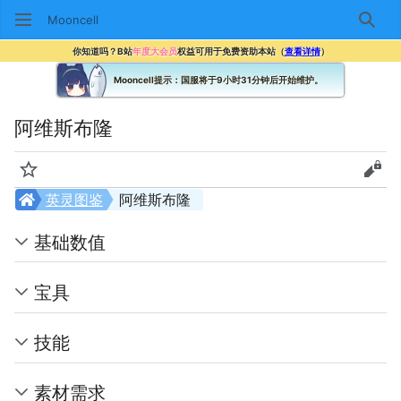
Mooncell
搜索
你知道吗？B站
年度大会员
权益可用于免费资助本站（
查看详情
）
Mooncell提示：国服将于9小时31分钟后开始维护。
阿维斯布隆
监视
查看
英灵图鉴
阿维斯布隆
基础数值
宝具
技能
素材需求