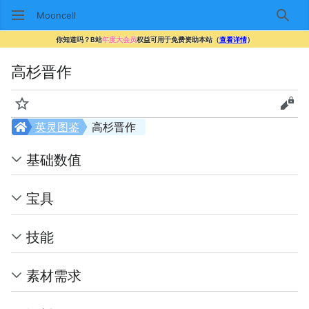
Mooncell
搜索
你知道吗？B站
年度大会员
权益可用于免费资助本站（
查看详情
）
高杉晋作
监视
查看
英灵图鉴
高杉晋作
基础数值
宝具
技能
素材需求