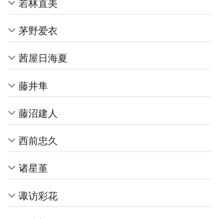
若林直美
茅野爱衣
茜屋日海夏
藤井隼
藤沼建人
西前忠久
诸星堇
诹访彩花