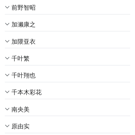
前野智昭
加濑康之
加隈亚衣
千叶繁
千叶翔也
千本木彩花
南央美
原由实