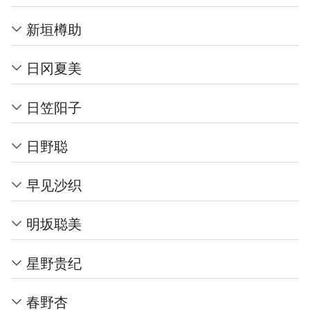
新垣樽助
日冈夏美
日笠阳子
日野聪
早见沙织
明坂聪美
星野贵纪
春野杏