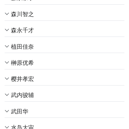
森川智之
森永千才
植田佳奈
榊原优希
樱井孝宏
武内骏辅
武田华
水岛大宙