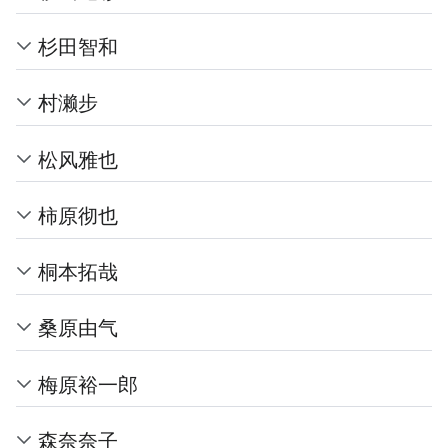
杉田智和
村濑步
松风雅也
柿原彻也
桐本拓哉
桑原由气
梅原裕一郎
森奈奈子