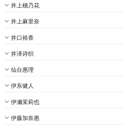
井上穗乃花
井上麻里奈
井口裕香
井泽诗织
仙台惠理
伊东健人
伊濑茉莉也
伊藤加奈惠