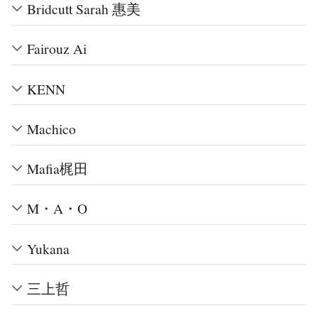
Bridcutt Sarah 惠美
Fairouz Ai
KENN
Machico
Mafia梶田
M・A・O
Yukana
三上哲