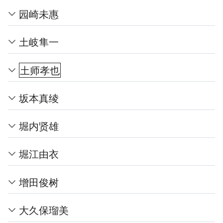
园崎未惠
土岐隼一
土师孝也
坂本真绫
堀内贤雄
堀江由衣
增田俊树
大久保瑠美