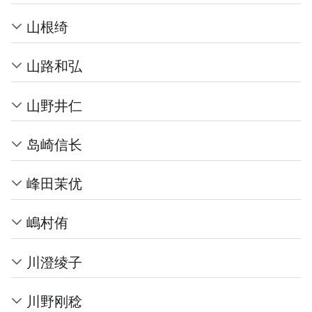
山根绮
山路和弘
山野井仁
岛崎信长
峰田茉优
嶋村侑
川澄绫子
川野刚稔