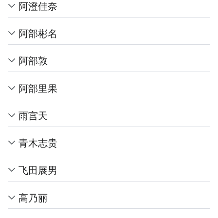
阿澄佳奈
阿部彬名
阿部敦
阿部里果
雨宫天
青木志贵
飞田展男
高乃丽