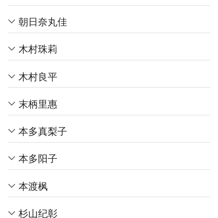
朝日奈丸佳
木村珠莉
木村良平
末柄里惠
本多真梨子
本多阳子
本渡枫
杉山纪彰