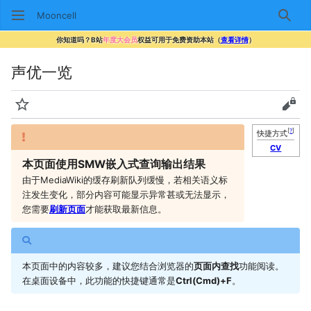
Mooncell
搜索
你知道吗？B站
年度大会员
权益可用于免费资助本站（
查看详情
）
声优一览
监视
查看
[
?
]
快捷方式
CV
本页面使用SMW嵌入式查询输出结果
由于MediaWiki的缓存刷新队列缓慢，若相关语义标
注发生变化，部分内容可能显示异常甚或无法显示，
您需要
刷新页面
才能获取最新信息。
本页面中的内容较多，建议您结合浏览器的
页面内查找
功能阅读。
在桌面设备中，此功能的快捷键通常是
Ctrl(Cmd)+F
。