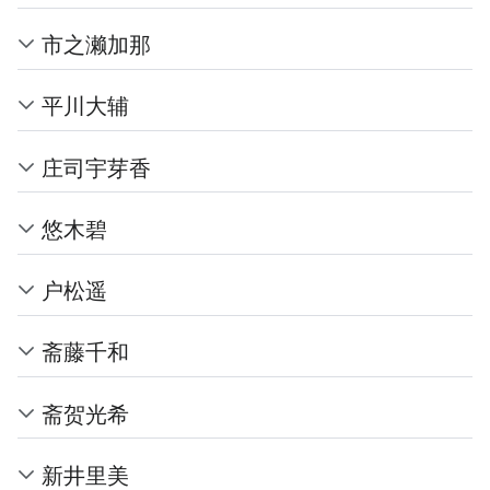
市之濑加那
平川大辅
庄司宇芽香
悠木碧
户松遥
斋藤千和
斋贺光希
新井里美