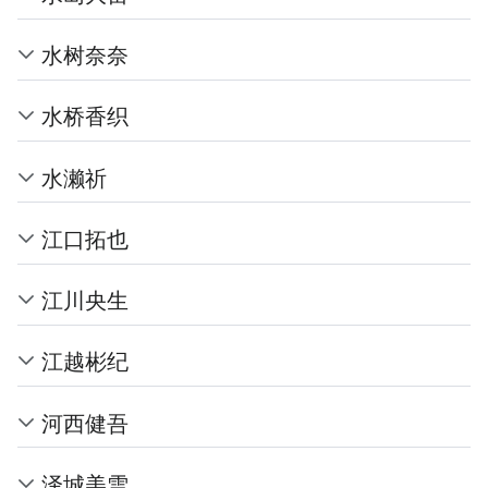
水树奈奈
水桥香织
水濑祈
江口拓也
江川央生
江越彬纪
河西健吾
泽城美雪