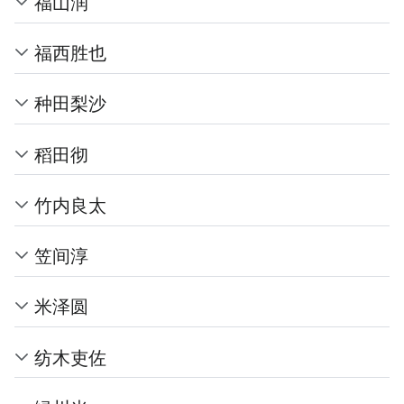
福山润
福西胜也
种田梨沙
稻田彻
竹内良太
笠间淳
米泽圆
纺木吏佐