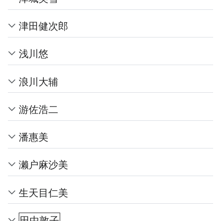
津田健次郎
浅川悠
浪川大辅
游佐浩二
潘惠美
濑户麻沙美
生天目仁美
田中敦子