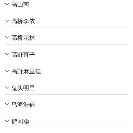
高山南
高桥李依
高桥花林
高野直子
高野麻里佳
鬼头明里
鸟海浩辅
鹤冈聪