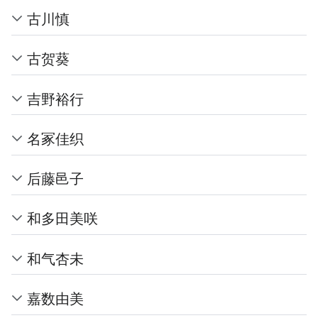
古川慎
古贺葵
吉野裕行
名冢佳织
后藤邑子
和多田美咲
和气杏未
嘉数由美