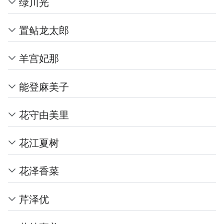
绿川光
置鲇龙太郎
羊宫妃那
能登麻美子
花守由美里
花江夏树
花泽香菜
芹泽优