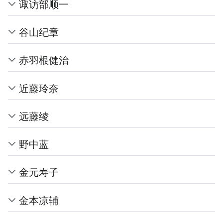
诹访部顺一
谷山纪章
赤羽根健治
近藤玲奈
远藤绫
野中蓝
金元寿子
金本凉辅