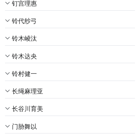
钉宫理惠
铃代纱弓
铃木崚汰
铃木达央
铃村健一
长绳麻理亚
长谷川育美
门胁舞以