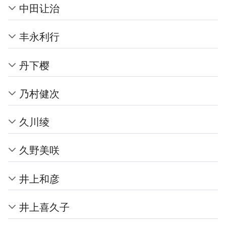
中田让治
丰永利行
丹下樱
乃村健次
久川绫
久野美咲
井上和彦
井上喜久子