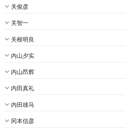
关俊彦
关智一
关根明良
内山夕实
内山昂辉
内田真礼
内田雄马
冈本信彦