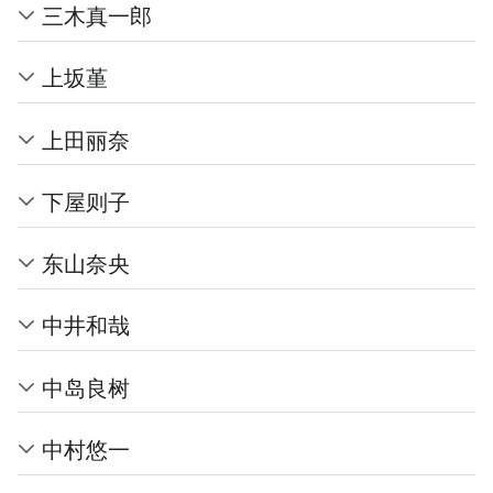
三木真一郎
上坂堇
上田丽奈
下屋则子
东山奈央
中井和哉
中岛良树
中村悠一