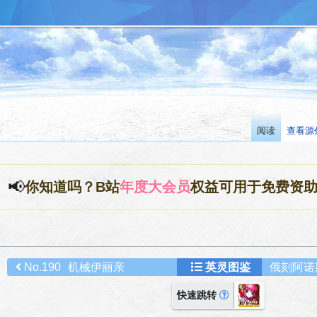
阅读
查看源
📢
你知道吗？B站
年度大会员
权益可用于免费资
No.190
机械伊丽亲
英灵图鉴
俄刻阿诺斯
快速跳转