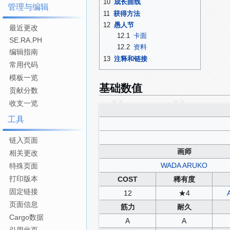
10
成长曲线
管理与编辑
11
获得方法
12
愚人节
最近更改
12.1
卡面
SE.RA.PH
12.2
资料
编辑指南
13
注释和链接
常用代码
模板一览
基础数值
贡献分数
收支一览
工具
链入页面
画师
相关更改
WADA ARUKO
特殊页面
打印版本
COST
稀有度
固定链接
12
★4
页面信息
筋力
耐久
Cargo数据
A
A