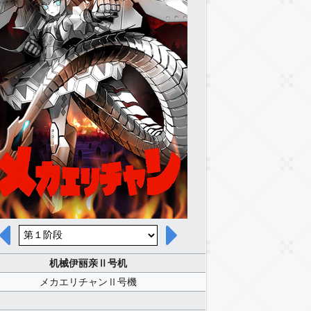
机械伊丽亲Ⅱ号机
メカエリチャンⅡ号機