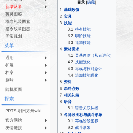
目录
航
索
新增从者
1
基础数值
英灵图鉴
2
宝具
概念礼装图鉴
3
技能
指令纹章图鉴
3.1
持有技能
3.2
职阶技能
周常规划
3.3
追加技能
菜单
4
素材需求
4.1
灵基再临（从者进化）
通用
4.2
技能强化
扩展
4.3
再临与技能总计
档案
4.4
追加技能强化
趣味
5
资料
6
牵绊点数
随机页面
7
相关礼装
探索
8
语音
8.1
语音关联从者
PRTS-明日方舟wiki
9
各阶段图标与战斗形象
官方网站
9.1
再临阶段图标
友情链接
9.2
战斗形象