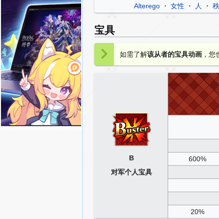
Alterego
・
女性
・
人
・
宝具
如需了解
该从者的宝具动画
，您
B
600%
对军个人宝具
20%