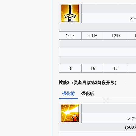
オ
10%
11%
12%
15
16
17
技能3（灵基再临第3阶段开放）
强化前
强化后
ファ
(5