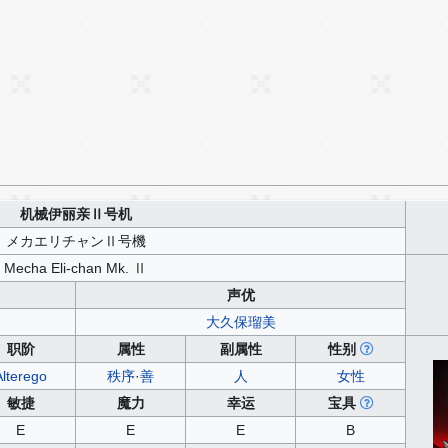
机械伊丽亲Ⅱ号机
メカエリチャンⅡ号機
Mecha Eli-chan Mk. Ⅱ
声优
大久保瑠美
职阶
属性
副属性
性别
Alterego
秩序
·
善
人
女性
敏捷
魔力
幸运
宝具
E
E
E
B