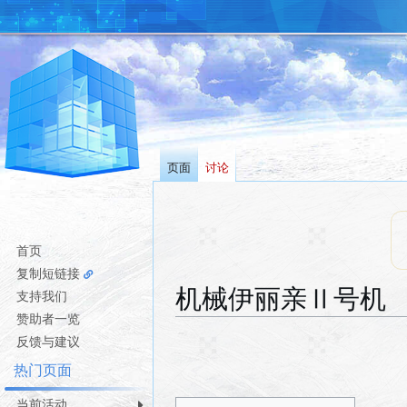
页面
讨论
首页
复制短链接
机械伊丽亲Ⅱ号机
支持我们
赞助者一览
跳
跳
反馈与建议
转
转
热门页面
到
到
导
搜
当前活动