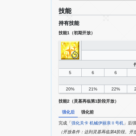
技能
持有技能
技能1（初期开放）
5
6
6
20%
21%
22%
技能2（灵基再临第1阶段开放）
强化后
强化前
完成「
强化关卡 机械伊丽亲Ⅱ号机
」后
（开放条件：达到灵基再临第4阶段。开