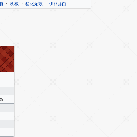
胁
・
机械
・
猪化无效
・
伊丽莎白
0%
%