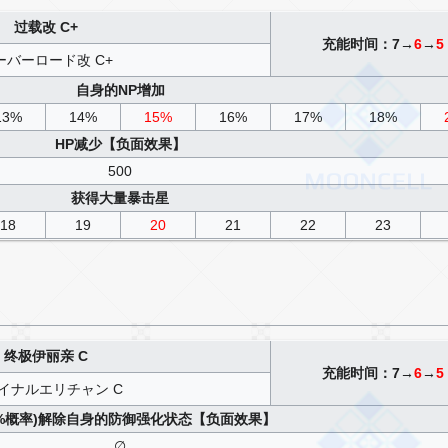
过载改 C+
充能时间：7→
6
→
5
ーバーロード改 C+
自身的NP增加
13%
14%
15%
16%
17%
18%
HP减少【负面效果】
500
获得大量暴击星
18
19
20
21
22
23
终极伊丽亲 C
充能时间：7→
6
→
5
イナルエリチャン C
00%概率)解除自身的防御强化状态【负面效果】
∅