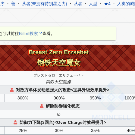
秩序
・
善
・
从者(未拥有特别星之力)
・
从者
・
人型
・
★4
・
人类的威
也可以前往
Bilibili搜索
查看。
Breast Zero Erzsebet
Breast Zero Erzsebet
钢铁天空魔女
钢铁天空魔女
ブレストゼロ・エリジェーベト
鋼鉄天空魔嬢
对敌方单体发动超强大的攻击<宝具升级效果提升>
800%
900%
950%
100
解除防御强化状态
∅
防御力下降(3回合)<Over Charge时效果提升>
25%
30%
35%
40