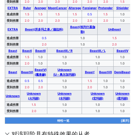
受到伤害
2.0
2.0
2.0
2.0
2.0
2.0
1.5
EXTRA
Ruler
Avenger
MoonCancer
Alterego
Foreigner
Pretender
Shielder
造成伤害
1.5
1.5
1.5
1.5
0.5
1.5
1.0
受到伤害
2.0
2.0
2.0
2.0
2.0
2.0
1.0
Beast(埃列什基伽
EXTRA
Beast(所多玛之兽／德拉科)
UnBeast
勒)
造成伤害
0.5
1.0
1.5
受到伤害
2.0
1.0
2.0
Beast
BeastⅠ
BeastⅡ
BeastⅢ／R
BeastⅢ／L
BeastⅣ
造成伤害
1.5
1.0
1.0
1.0
1.0
受到伤害
2.0
1.0
1.0
1.0
1.0
BeastⅥ
Unknown
Beast
BeastⅥ
Beast¦
BeastⅦ
DemiBeast
(魔兽赫)
(U－奥尔加玛丽)
造成伤害
0.5
0.5
1.0
1.5
1.0
1.0
受到伤害
2.0
2.0
1.0
2.0
1.0
1.0
Unknown
Unknown
Unknown
Unknown
Unknown
(火玛丽)
(水玛丽)
(宏玛丽)
(星玛丽)
造成伤害
1.5
1.0
1.0
1.0
受到伤害
2.0
1.0
1.0
1.0
特性一览
[展开]
对该职阶具有特殊效果的从者