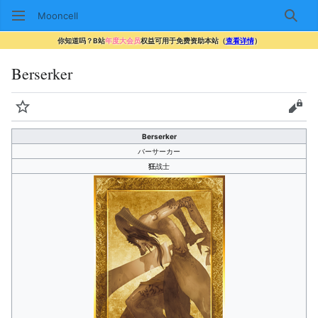
Mooncell
搜索
你知道吗？B站
年度大会员
权益可用于免费资助本站（
查看详情
）
Berserker
监视
查看
Berserker
バーサーカー
狂
战士