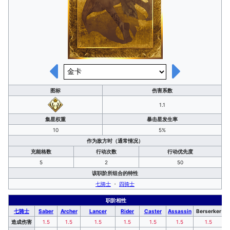
图标
伤害系数
1.1
集星权重
暴击星发生率
10
5%
作为敌方时（通常情况）
充能格数
行动次数
行动优先度
5
2
50
该职阶所组合的特性
七骑士
・
四骑士
职阶相性
七骑士
Saber
Archer
Lancer
Rider
Caster
Assassin
Berserker
造成伤害
1.5
1.5
1.5
1.5
1.5
1.5
1.5