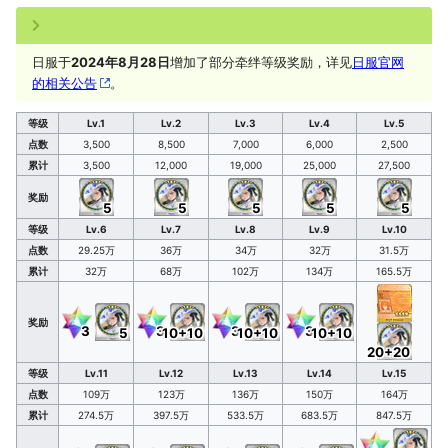
「
你
难
一
日服于
2024年8月28日
增加了部分牵绊等级奖励，详见
日服官网
认
的相关公告
。
始
为
等级
Lv.1
Lv.2
Lv.3
Lv.4
Lv.5
点数
3,500
8,500
7,000
6,000
2,500
累计
3,500
12,000
19,000
25,000
27,500
奖励
5
5
5
5
5
等级
Lv.6
Lv.7
Lv.8
Lv.9
Lv.10
点数
29.25万
36万
34万
32万
31.5万
累计
32万
68万
102万
134万
165.5万
奖励
3
3
3
3
5
10+10
10+10
10+10
20+20
等级
Lv.11
Lv.12
Lv.13
Lv.14
Lv.15
点数
109万
123万
136万
150万
164万
累计
274.5万
397.5万
533.5万
683.5万
847.5万