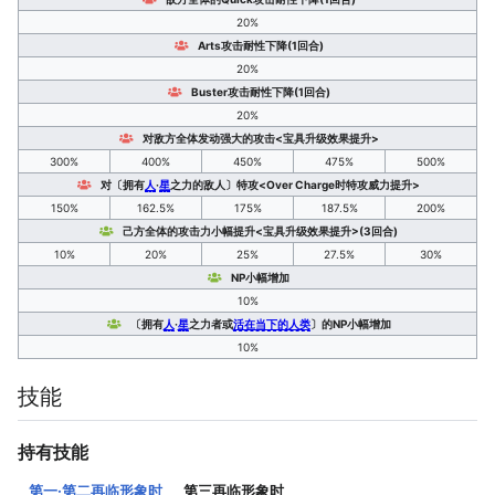
20%
Arts攻击耐性下降(1回合)
20%
Buster攻击耐性下降(1回合)
20%
对敌方全体发动强大的攻击<宝具升级效果提升>
300%
400%
450%
475%
500%
对〔拥有
人
·
星
之力的敌人〕特攻<Over Charge时特攻威力提升>
150%
162.5%
175%
187.5%
200%
己方全体的攻击力小幅提升<宝具升级效果提升>(3回合)
10%
20%
25%
27.5%
30%
NP小幅增加
10%
〔拥有
人
·
星
之力者或
活在当下的人类
〕的NP小幅增加
10%
技能
持有技能
第一·第二再临形象时
第三再临形象时