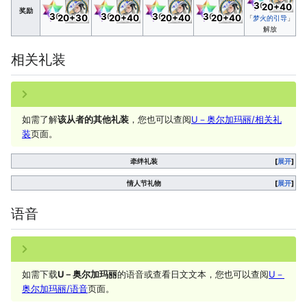
30
20+40
奖励
30
30
30
30
20+30
20+40
20+40
20+40
「
梦火的引导
」
解放
相关礼装
如需了解
该从者的其他礼装
，您也可以查阅
U－奥尔加玛丽/相关礼
装
页面。
牵绊礼装
展开
情人节礼物
展开
语音
如需下载
U－奥尔加玛丽
的语音或查看日文文本，您也可以查阅
U－
奥尔加玛丽/语音
页面。