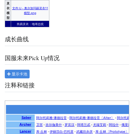
灵
衣
文件:U－奥尔加玛丽灵衣11
模
模型.png
型
简易灵衣：地球总统
成长曲线
国服未来Pick Up情况
显示卡池
注释和链接
Saber
阿尔托莉雅·潘德拉贡
阿尔托莉雅·潘德拉贡〔Alter〕
阿尔托莉雅·
Archer
卫宫
吉尔伽美什
罗宾汉
阿塔兰忒
尤瑞艾莉
阿拉什
俄里翁
Lancer
库·丘林
伊丽莎白·巴托里
武藏坊弁庆
库·丘林〔Prototype〕