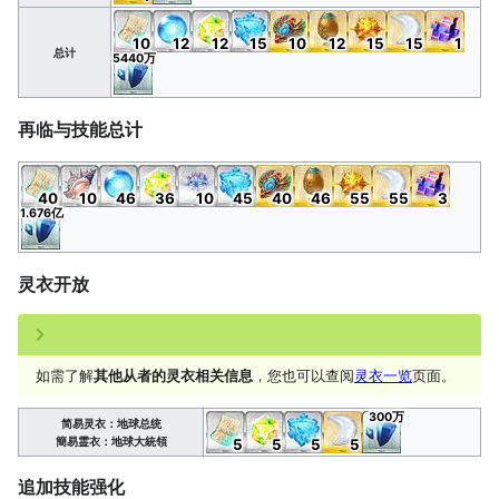
10
12
12
15
10
12
15
15
1
总计
5440万
再临与技能总计
40
10
46
36
10
45
40
46
55
55
3
1.676亿
灵衣开放
如需了解
其他从者的灵衣相关信息
，您也可以查阅
灵衣一览
页面。
300万
简易灵衣：地球总统
簡易霊衣：地球大統領
5
5
5
5
追加技能强化