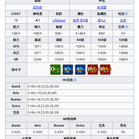
画师
声优
武内崇
米泽圆
COST
稀有度
职阶
属性
副属性
性别
16
★5
UnBeast
秩序
·
恶
&
善
星
&
人
女性
筋力
耐久
敏捷
魔力
幸运
宝具
C&EX
A&EX
B&E-
A+&EX
B&D
EX
能力
基础
满级
90级
100级
120级
ATK
1671
10815
10815
11839
13896
补正
1671
10815
10815
11839
13896
HP
2266
15450
15450
16926
19893
指令卡
Hit信息
Quick
5 Hits (6,13,20,26,35)
Arts
4 Hits (10,20,30,40)
Buster
5 Hits (6,13,20,26,35)
Extra
5 Hits (6,13,20,26,35)
宝具
5 Hits (6,13,20,26,35)
NP获得率
Quick
Arts
Buster
Extra
宝具
受击
0.43%
0.43%
0.43%
0.43%
0.43%
3%
出星率
被即死率
暴击权重