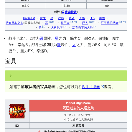
9.8%
18.3%
99
特性 (
查询特效
)
UnBeast
・
女性
・
星
・
秩序
・
从者
・
人型
・
★5
・
神性
・
[条件]
[条件]
[条件]
[条件]
持有灵衣之人
(国服未实装)
・
恶
・
超巨大
・
巨人
・
可宇航的从者
[3]
[3]
[3]
・
善
・
人科从者
・
活在当下的人类
战斗形象1、2时为
恶
属性、
星
之力、筋力C、耐久A、敏捷B、魔力
A+、幸运B，战斗形象3时为
善
属性、
人
之力、筋力EX、耐久EX、敏
捷E-、魔力EX、幸运D。
宝具
如需了解
该从者的宝具动画
，您也可以前往
Bilibili搜索
查看。
Planet OlgaMarie
既已过去的人理之终
プラネット・オルガマリー
すでに過ぎし人理の終
EX
对界宝具
敌方全体的Quick攻击耐性下降(1回合)