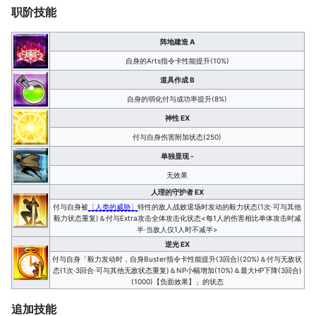
职阶技能
阵地建造 A
自身的Arts指令卡性能提升(10%)
道具作成 B
自身的弱化付与成功率提升(8%)
神性 EX
付与自身伤害附加状态(250)
单独显现 -
无效果
人理的守护者 EX
付与自身被
〔人类的威胁〕
特性的敌人战败退场时发动的毅力状态(1次·可与其他
毅力状态重复)＆付与Extra攻击全体攻击化状态<每1人的伤害相比单体攻击时减
半·当敌人仅1人时不减半>
逆光 EX
付与自身「毅力发动时，自身Buster指令卡性能提升(3回合)(20%)＆付与无敌状
态(1次·3回合·可与其他无敌状态重复)＆NP小幅增加(10%)＆最大HP下降(3回合)
(1000)【负面效果】」的状态
追加技能