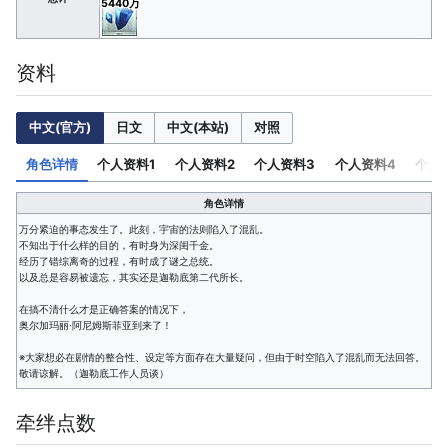
5440万
资料
中文(官方)
日文
中文(本站)
对照
角色详情
个人资料1
个人资料2
个人资料3
个人资料4
个人
角色详情
万分紧迫的事态发生了。此刻，宇宙的法则陷入了混乱。
身
不知出于什么样的目的，有时身为深闺千金。
灵
经历了错综离奇的过程，有时成了谜之总统。
灵
以及总是容易被遗忘，其实还是迦勒底第二代所长。
出处
地
在搞不清什么才是正确答案的情况下，
灵
奥尔加玛丽·阿尼姆斯菲亚到来了！
灵
属
※大家想必在剧情的整合性、设定等方面存在大量疑问，但由于时空陷入了混乱而无法回答。
灵
敬请谅解。（迦勒底工作人员谈）
灵
副
灵
牵绊点数
灵
性