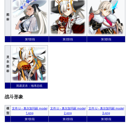
图
标
第1阶段
第2阶段
第3阶段
灵
衣
图
标
简易灵衣：地球总统
战斗形象
模
文件:U－奥尔加玛丽 model
文件:U－奥尔加玛丽 model
文件:U－奥尔加玛丽 model
型
1.png
2.png
3.png
第1阶段
第2阶段
第3阶段