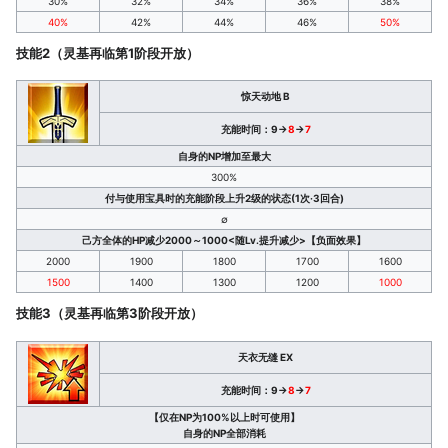
30%
32%
34%
36%
38%
40%
42%
44%
46%
50%
技
技能2（灵基再临第1阶段开放）
惊天动地 B
充能时间：9→
8
→
7
自身的NP增加至最大
300%
付与使用宝具时的充能阶段上升2级的状态(1次·3回合)
∅
己方全体的HP减少2000～1000<随Lv.提升减少>【负面效果】
2000
1900
1800
1700
1600
1500
1400
1300
1200
1000
技能3（灵基再临第3阶段开放）
技
天衣无缝 EX
充能时间：9→
8
→
7
【仅在NP为100%以上时可使用】
自身的NP全部消耗