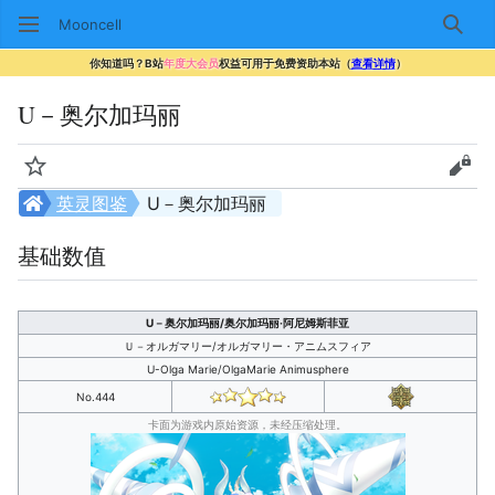
Mooncell
搜索
你知道吗？B站
年度大会员
权益可用于免费资助本站（
查看详情
）
U－奥尔加玛丽
监视
查看
英灵图鉴
U－奥尔加玛丽
基础数值
U－奥尔加玛丽/奥尔加玛丽·阿尼姆斯菲亚
Ｕ－オルガマリー/オルガマリー・アニムスフィア
U-Olga Marie/OlgaMarie Animusphere
No.444
卡面为游戏内原始资源，未经压缩处理。