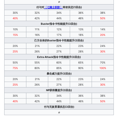
∅
付与对
〔七骑士职阶〕
特攻状态(1回合)
30%
32%
34%
36%
38%
40%
42%
44%
46%
50%
Buster指令卡性能提升(3回合)
10%
11%
12%
13%
14%
15%
16%
17%
18%
20%
己方全体的Buster指令卡性能提升(3回合)
20%
21%
22%
23%
24%
25%
26%
27%
28%
30%
Extra Attack指令卡性能提升(3回合)
50%
55%
60%
65%
70%
75%
80%
85%
90%
100%
暴击威力提升(3回合)
20%
21%
22%
23%
24%
25%
26%
27%
28%
30%
NP获得量提升(3回合)
30%
32%
34%
36%
38%
40%
42%
44%
46%
50%
付与无敌贯通状态(3回合)
∅