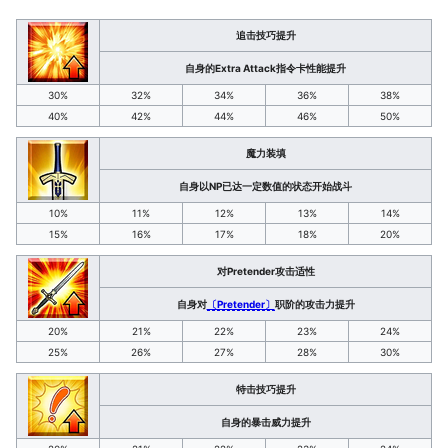
追击技巧提升
自身的Extra Attack指令卡性能提升
30%
32%
34%
36%
38%
40%
42%
44%
46%
50%
魔力装填
自身以NP已达一定数值的状态开始战斗
10%
11%
12%
13%
14%
15%
16%
17%
18%
20%
对Pretender攻击适性
自身对
〔Pretender〕
职阶的攻击力提升
20%
21%
22%
23%
24%
25%
26%
27%
28%
30%
特击技巧提升
自身的暴击威力提升