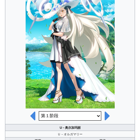
U－奥尔加玛丽
Ｕ－オルガマリー