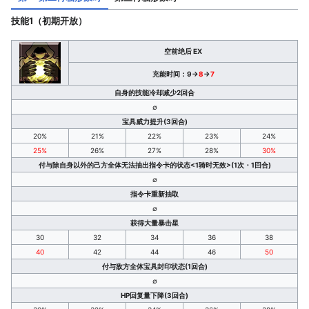
技能1（初期开放）
技
空前绝后 EX
充能时间：9→
8
→
7
自身的技能冷却减少2回合
∅
宝具威力提升(3回合)
20%
21%
22%
23%
24%
25%
26%
27%
28%
30%
付与除自身以外的己方全体无法抽出指令卡的状态<1骑时无效>(1次・1回合)
∅
指令卡重新抽取
∅
获得大量暴击星
30
32
34
36
38
40
42
44
46
50
付与敌方全体宝具封印状态(1回合)
∅
HP回复量下降(3回合)