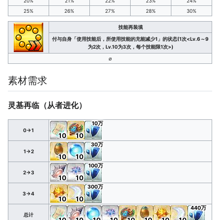
20%
21%
22%
23%
24%
25%
26%
27%
28%
30%
技能再装填
付与自身「使用技能后，所使用技能的充能减少1」的状态(1次<Lv.6～9
为2次，Lv.10为3次，每个技能限1次>)
∅
素材需求
灵基再临（从者进化）
10万
0→1
10
10
30万
1→2
10
10
100万
2→3
10
10
300万
3→4
10
10
440万
总计
10
10
10
10
10
10
10
10