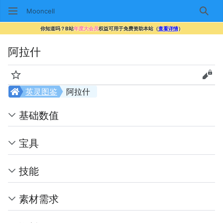
Mooncell
搜索
你知道吗？B站
年度大会员
权益可用于免费资助本站（
查看详情
）
阿拉什
监视
查看
英灵图鉴
阿拉什
基础数值
宝具
技能
素材需求