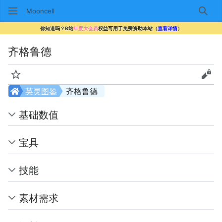
Mooncell
搜索
你知道吗？B站
年度大会员
权益可用于免费资助本站（
查看详情
）
齐格鲁德
监视
查看
英灵图鉴
齐格鲁德
基础数值
宝具
技能
素材需求