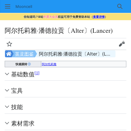
Mooncell
搜索
你知道吗？B站
年度大会员
权益可用于免费资助本站（
查看详情
）
阿尔托莉雅·潘德拉贡〔Alter〕(Lancer)
监视
查看
英灵图鉴
阿尔托莉雅·潘德拉贡〔Alter〕(Lancer)
快速跳转
阿尔托莉雅
[
1
]
基础数值
宝具
技能
素材需求