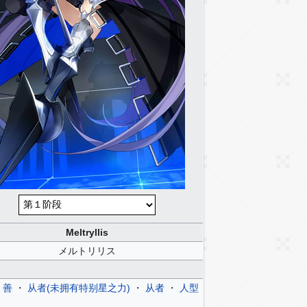
Meltryllis
メルトリリス
・
善
・
从者(未拥有特别星之力)
・
从者
・
人型