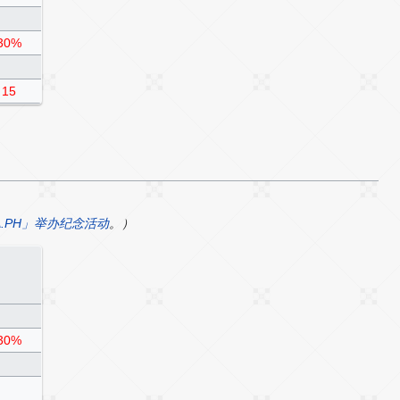
30%
15
A.PH」举办纪念活动
。）
30%