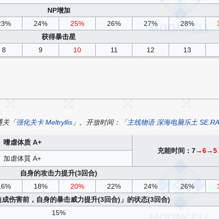
NP增加
23%
24%
25%
26%
27%
28%
获得暴击星
8
9
10
11
12
13
通关「
强化关卡 Meltryllis
」。开放时间：
「主线物语 深海电脑乐土 SE.R
嗜虐体质 A+
充能时间：7→
6
→
5
加虐体質 A+
自身的攻击力提升(3回合)
16%
18%
20%
22%
24%
26%
成伤害前，自身的暴击威力提升(3回合)」的状态(3回合)
15%