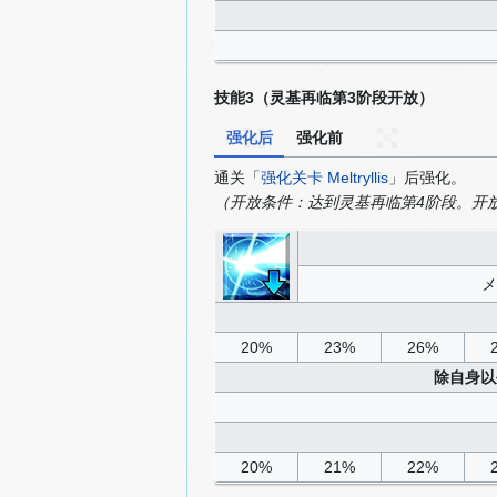
技能3（灵基再临第3阶段开放）
强化后
强化前
通关「
强化关卡 Meltryllis
」后强化。
（开放条件：达到灵基再临第4阶段。开
メ
20%
23%
26%
除自身以
20%
21%
22%