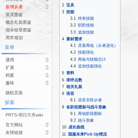
航
索
2
宝具
新增从者
3
技能
英灵图鉴
3.1
持有技能
概念礼装图鉴
3.2
职阶技能
指令纹章图鉴
3.3
追加技能
周常规划
4
素材需求
4.1
灵基再临（从者进化）
菜单
4.2
技能强化
4.3
再临与技能总计
通用
4.4
追加技能强化
扩展
5
资料
档案
6
牵绊点数
趣味
7
相关礼装
随机页面
8
语音
8.1
语音关联从者
探索
9
各阶段图标与战斗形象
9.1
再临阶段图标
PRTS-明日方舟wiki
9.2
战斗形象
官方网站
10
成长曲线
友情链接
11
国服未来Pick Up情况