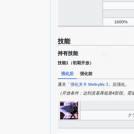
1600%
技能
持有技能
技能1（初期开放）
强化后
强化前
通关「
强化关卡 Meltryllis 3
」后强化。
（开放条件：达到灵基再临第4阶段。需
ク