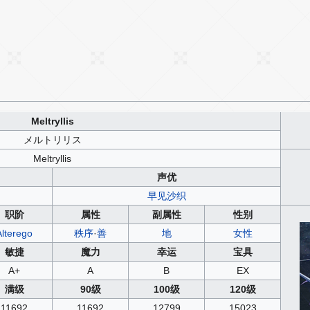
Meltryllis
メルトリリス
Meltryllis
声优
早见沙织
职阶
属性
副属性
性别
Alterego
秩序
·
善
地
女性
敏捷
魔力
幸运
宝具
A+
A
B
EX
满级
90级
100级
120级
11692
11692
12799
15023