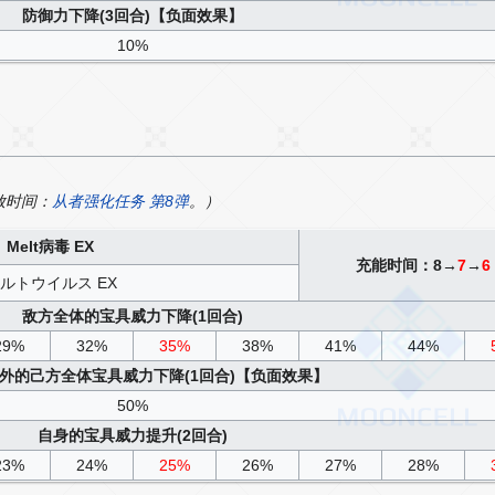
防御力下降(3回合)【负面效果】
10%
放时间：
从者强化任务 第8弹
。）
Melt病毒 EX
充能时间：8→
7
→
6
ルトウイルス EX
敌方全体的宝具威力下降(1回合)
29%
32%
35%
38%
41%
44%
外的己方全体宝具威力下降(1回合)【负面效果】
50%
自身的宝具威力提升(2回合)
23%
24%
25%
26%
27%
28%