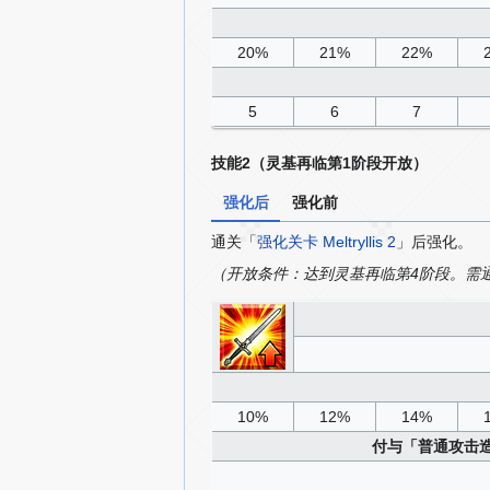
20%
21%
22%
5
6
7
技能2（灵基再临第1阶段开放）
强化后
强化前
通关「
强化关卡 Meltryllis 2
」后强化。
（开放条件：达到灵基再临第4阶段。需
10%
12%
14%
付与「普通攻击造