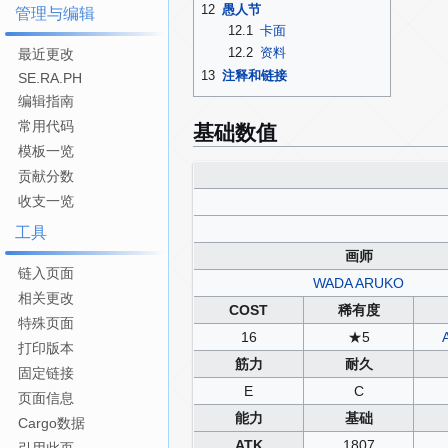
12
愚人节
管理与编辑
12.1
卡面
12.2
资料
最近更改
13
注释和链接
SE.RA.PH
编辑指南
基础数值
常用代码
模板一览
贡献分数
收支一览
工具
画师
链入页面
WADA ARUKO
相关更改
COST
稀有度
特殊页面
16
★5
打印版本
筋力
耐久
固定链接
E
C
页面信息
能力
基础
Cargo数据
ATK
1807