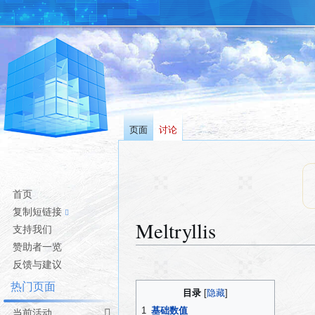
页面
讨论
首页
复制短链接
Meltryllis
支持我们
赞助者一览
跳
跳
反馈与建议
转
转
热门页面
目录
到
到
导
搜
1
基础数值
当前活动