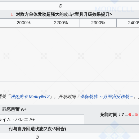
∅
对敌方单体发动超强大的攻击<宝具升级效果提升>
2000%
2200%
2300%
240
通关「
强化关卡 Meltryllis 2
」。开放时间：
圣杯战线 ～月面宙反作战～
。
罪恶芭蕾 A+
充能时间：7→
6
→
5
ライム・バレエ A+
付与自身回避状态(2次·3回合)
∅