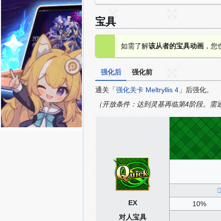
宝具
如需了解
该从者的宝具动画
，您
强化后
强化前
通关「
强化关卡 Meltryllis 4
」后强化。
（开放条件：达到灵基再临第4阶段。需
EX
10%
对人宝具