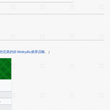
的你 Meltryllis推荐召唤
。）
%