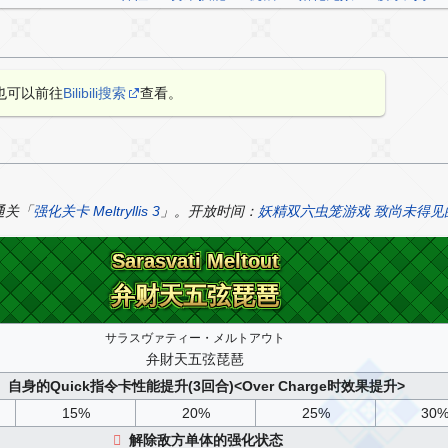
也可以前往
Bilibili搜索
查看。
通关「
强化关卡 Meltryllis 3
」。开放时间：
妖精双六虫笼游戏 致尚未得见的完美
Sarasvati Meltout
Sarasvati Meltout
弁财天五弦琵琶
弁财天五弦琵琶
サラスヴァティー・メルトアウト
弁財天五弦琵琶
自身的Quick指令卡性能提升(3回合)<Over Charge时效果提升>
15%
20%
25%
30
解除敌方单体的强化状态