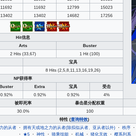
11692
11692
12799
15023
13402
13402
14682
17256
Hit信息
Arts
Buster
2 Hits (33,67)
1 Hit (100)
宝具
8 Hits (2,5,8,11,13,16,19,26)
NP获得率
Buster
Extra
宝具
受击
0.92%
0.92%
0.92%
4%
被即死率
暴击星分配权重
30.0%
100
特性 (
查询特效
)
力的从者
・
拥有天或地之力的从者(除拟似从者、亚从者以外)
・
秩序
・
★5
・
神性
・
骑乘技能
・
机械
・
猪化无效
・
樱系列系