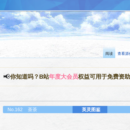
阅读
查看源
📢
你知道吗？B站
年度大会员
权益可用于免费资
No.162
茶茶
英灵图鉴