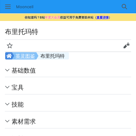
Mooncell
搜索
你知道吗？B站
年度大会员
权益可用于免费资助本站（
查看详情
）
布里托玛特
监视
查看
英灵图鉴
布里托玛特
基础数值
宝具
技能
素材需求