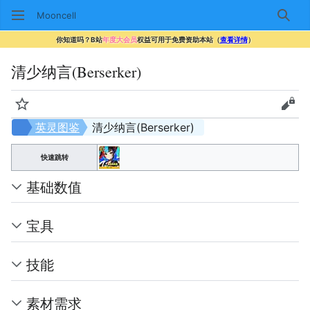
Mooncell
搜索
你知道吗？B站
年度大会员
权益可用于免费资助本站（
查看详情
）
清少纳言(Berserker)
监视
查看
英灵图鉴
清少纳言(Berserker)
快速跳转
基础数值
宝具
技能
素材需求