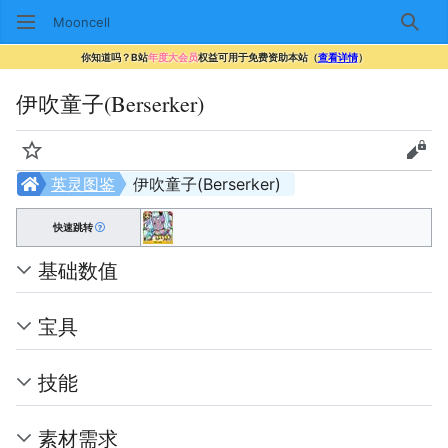
Mooncell
搜索
你知道吗？B站
年度大会员
权益可用于免费资助本站（
查看详情
）
伊吹童子(Berserker)
监视
查看
英灵图鉴
伊吹童子(Berserker)
快速跳转
基础数值
宝具
技能
素材需求