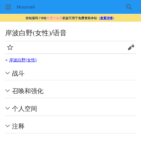
Mooncell
搜索
你知道吗？B站
年度大会员
权益可用于免费资助本站（
查看详情
）
岸波白野(女性)/语音
监视
查看
<
岸波白野(女性)
战斗
召唤和强化
个人空间
注释