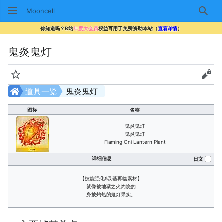
Mooncell
搜索
你知道吗？B站
年度大会员
权益可用于免费资助本站（
查看详情
）
鬼炎鬼灯
监视
查看
道具一览
鬼炎鬼灯
图标
名称
鬼炎鬼灯
鬼炎鬼灯
Flaming Oni Lantern Plant
详细信息
日文
【技能强化&灵基再临素材】
就像被地狱之火灼烧的
身披灼热的鬼灯果实。