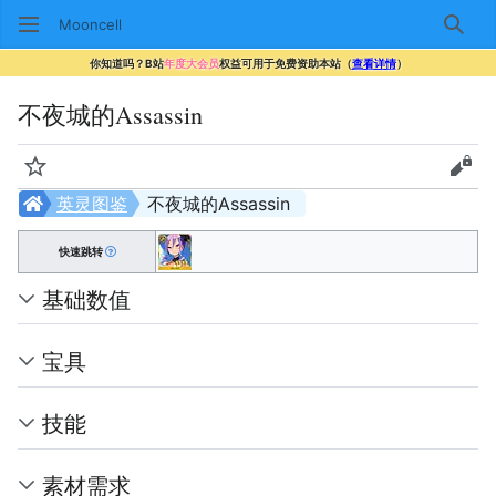
Mooncell
搜索
你知道吗？B站
年度大会员
权益可用于免费资助本站（
查看详情
）
不夜城的Assassin
监视
查看
英灵图鉴
不夜城的Assassin
快速跳转
基础数值
宝具
技能
素材需求