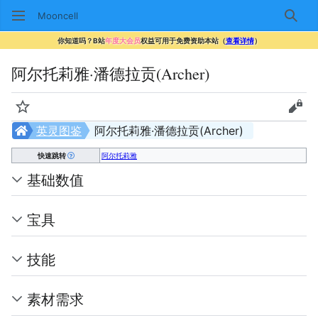
Mooncell
搜索
你知道吗？B站
年度大会员
权益可用于免费资助本站（
查看详情
）
阿尔托莉雅·潘德拉贡(Archer)
监视
查看
英灵图鉴
阿尔托莉雅·潘德拉贡(Archer)
快速跳转
阿尔托莉雅
基础数值
宝具
技能
素材需求