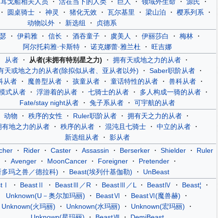
阿耳戈船相关人员
・
活在当下的人类
・
巨人
・
领域外生命
・
源氏
・
・
圆桌骑士
・
神灵
・
猪化无效
・
瓦尔基里
・
梁山泊
・
樱系列系
・
动物以外
・
新选组
・
贞德系
瑟
・
伊莉雅
・
信长
・
酒吞童子
・
虞美人
・
伊丽莎白
・
梅林
・
阿尔托莉雅·卡斯特
・
诺克娜蕾·雅兰杜
・
旺吉娜
从者
・
从者(未拥有特别星之力)
・
拥有天或地之力的从者
・
有天或地之力的从者(除拟似从者、亚从者以外)
・
Saber职阶从者
・
科从者
・
魔兽型从者
・
孩童从者
・
童话特性的从者
・
兽科从者
・
模式从者
・
浮游着的从者
・
七骑士的从者
・
多人构成一骑的从者
・
Fate/stay night从者
・
兔子系从者
・
可宇航的从者
动物
・
秩序的女性
・
Ruler职阶从者
・
拥有天之力的从者
・
拥有地之力的从者
・
秩序的从者
・
混沌且七骑士
・
中立的从者
・
新选组从者
・
影从者
cher
・
Rider
・
Caster
・
Assassin
・
Berserker
・
Shielder
・
Ruler
・
Avenger
・
MoonCancer
・
Foreigner
・
Pretender
・
t(所多玛之兽／德拉科)
・
Beast(埃列什基伽勒)
・
UnBeast
stⅠ
・
BeastⅡ
・
BeastⅢ／R
・
BeastⅢ／L
・
BeastⅣ
・
Beast¦
・
Unknown(U－奥尔加玛丽)
・
BeastⅥ
・
BeastⅥ(魔兽赫)
・
Unknown(火玛丽)
・
Unknown(水玛丽)
・
Unknown(宏玛丽)
・
Unknown(星玛丽)
・
BeastⅦ
・
DemiBeast