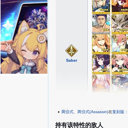
Saber
两仪式
、
两仪式(Assassin)
在
复刻版：空之
持有该特性的敌人