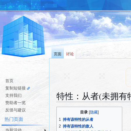
页面
讨论
首页
复制短链接
特性：从者(未拥有
支持我们
赞助者一览
跳
跳
反馈与建议
目录
转
转
热门页面
1
持有该特性的从者
到
到
2
持有该特性的敌人
导
搜
当前活动