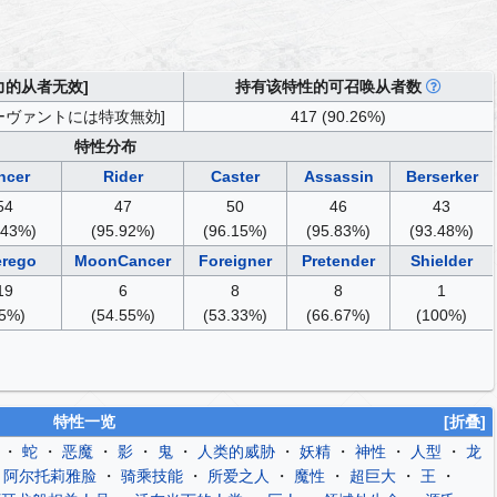
力的从者无效]
持有该特性的可召唤从者数
ーヴァントには特攻無効]
417 (90.26%)
特性分布
ncer
Rider
Caster
Assassin
Berserker
54
47
50
46
43
.43%)
(95.92%)
(96.15%)
(95.83%)
(93.48%)
erego
MoonCancer
Foreigner
Pretender
Shielder
19
6
8
8
1
5%)
(54.55%)
(53.33%)
(66.67%)
(100%)
特性一览
[折叠]
・
蛇
・
恶魔
・
影
・
鬼
・
人类的威胁
・
妖精
・
神性
・
人型
・
龙
・
阿尔托莉雅脸
・
骑乘技能
・
所爱之人
・
魔性
・
超巨大
・
王
・