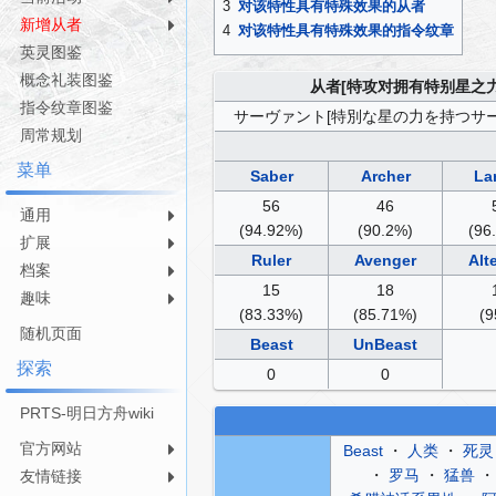
3
对该特性具有特殊效果的从者
航
索
新增从者
4
对该特性具有特殊效果的指令纹章
英灵图鉴
概念礼装图鉴
从者[特攻对拥有特别星之
指令纹章图鉴
サーヴァント[特別な星の力を持つサ
周常规划
菜单
Saber
Archer
La
56
46
通用
(94.92%)
(90.2%)
(96
扩展
Ruler
Avenger
Alt
档案
15
18
趣味
(83.33%)
(85.71%)
(9
随机页面
Beast
UnBeast
探索
0
0
PRTS-明日方舟wiki
官方网站
Beast
・
人类
・
死灵
・
罗马
・
猛兽
友情链接