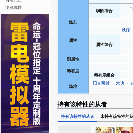
引用此页
浏览属性
职阶
组合
性别
秩序
属性
属性
组合
副属性
稀有度
稀有度
组合
阳光照射
・
水边
・
场地
持有该特性的从者
持有该特性的从者
未持有该特性的