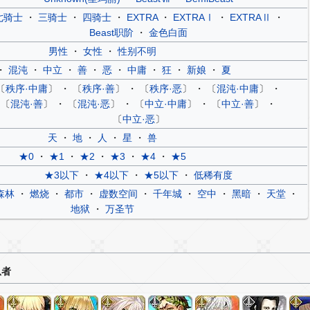
七骑士
・
三骑士
・
四骑士
・
EXTRA
・
EXTRAⅠ
・
EXTRAⅡ
・
Beast职阶
・
金色白面
男性
・
女性
・
性别不明
・
混沌
・
中立
・
善
・
恶
・
中庸
・
狂
・
新娘
・
夏
〔
秩序·中庸
〕 ・ 〔
秩序·善
〕 ・ 〔
秩序·恶
〕 ・ 〔
混沌·中庸
〕 ・
〔
混沌·善
〕 ・ 〔
混沌·恶
〕 ・ 〔
中立·中庸
〕 ・ 〔
中立·善
〕 ・
〔
中立·恶
〕
天
・
地
・
人
・
星
・
兽
★0
・
★1
・
★2
・
★3
・
★4
・
★5
★3以下
・
★4以下
・
★5以下
・
低稀有度
森林
・
燃烧
・
都市
・
虚数空间
・
千年城
・
空中
・
黑暗
・
天堂
・
地狱
・
万圣节
从者