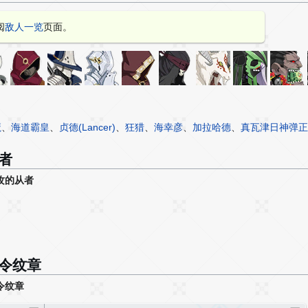
阅
敌人一览
页面。
魔
、
海道霸皇
、
贞德(Lancer)
、
狂猎
、
海幸彦
、
加拉哈德
、
真瓦津日神弹正
者
攻的从者
令纹章
令纹章