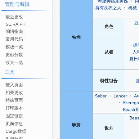
希腊神话系男性
・
管理与编辑
持有灵衣之人
・
机械
最近更改
亚
SE.RA.PH
角色
编辑指南
特性
常用代码
拥
模板一览
从者
人
贡献分数
夏日
收支一览
工具
特性
组合
链入页面
相关更改
Saber
・
Lancer
・
Ar
特殊页面
・
Alterego
打印版本
Beas
固定链接
Bea
页面信息
职阶
敌方
Cargo数据