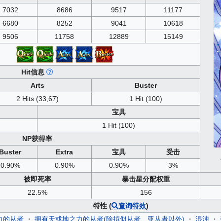
7032
8686
9517
11177
6680
8252
9041
10618
9506
11758
12889
15149
Hit信息
Arts
Buster
2 Hits (33,67)
1 Hit (100)
宝具
1 Hit (100)
NP获得率
Buster
Extra
宝具
受击
0.90%
0.90%
0.90%
3%
被即死率
暴击星分配权重
22.5%
156
特性 (
查询特效
)
力的从者
・
拥有天或地之力的从者(除拟似从者、亚从者以外)
・
混沌
・