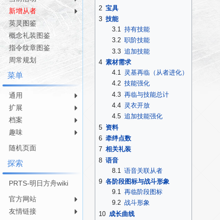
航
索
2
宝具
新增从者
3
技能
英灵图鉴
3.1
持有技能
概念礼装图鉴
3.2
职阶技能
指令纹章图鉴
3.3
追加技能
周常规划
4
素材需求
4.1
灵基再临（从者进化）
菜单
4.2
技能强化
4.3
再临与技能总计
通用
4.4
灵衣开放
扩展
4.5
追加技能强化
档案
5
资料
趣味
6
牵绊点数
随机页面
7
相关礼装
8
语音
探索
8.1
语音关联从者
9
各阶段图标与战斗形象
PRTS-明日方舟wiki
9.1
再临阶段图标
官方网站
9.2
战斗形象
友情链接
10
成长曲线