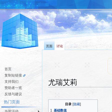
页面
讨论
首页
复制短链接
尤瑞艾莉
支持我们
赞助者一览
跳
跳
反馈与建议
转
转
热门页面
目录
到
到
导
搜
1
基础数值
当前活动