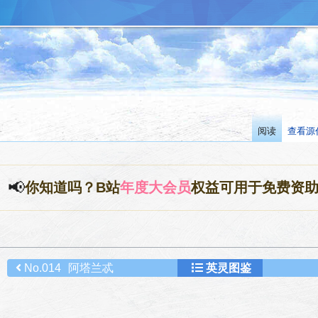
阅读
查看源
📢
你知道吗？B站
年度大会员
权益可用于免费资
No.014
阿塔兰忒
英灵图鉴