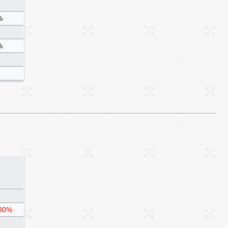
%
%
80%