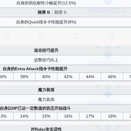
自身的弱化耐性小幅提升(12.5%)
骑乘 B
騎乗 B
自身的Quick指令卡性能提升(8%)
追击技巧提升
追撃技巧向上
自身的Extra Attack指令卡性能提升
36%
38%
40%
42%
44%
46%
魔力装填
魔力装填
自身以NP已达一定数值的状态开始战斗
13%
14%
15%
16%
17%
18%
对Rider攻击适性