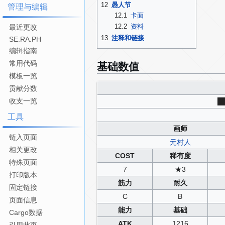
12
愚人节
管理与编辑
12.1
卡面
12.2
资料
最近更改
13
注释和链接
SE.RA.PH
编辑指南
基础数值
常用代码
模板一览
贡献分数
收支一览
ク
工具
画师
链入页面
元村人
相关更改
COST
稀有度
特殊页面
7
★3
打印版本
筋力
耐久
固定链接
C
B
页面信息
能力
基础
Cargo数据
ATK
1216