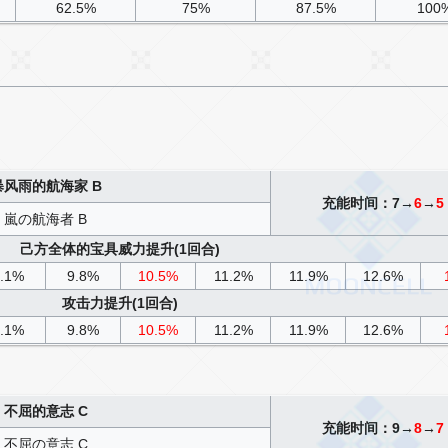
62.5%
75%
87.5%
100
暴风雨的航海家 B
充能时间：7→
6
→
5
嵐の航海者 B
己方全体的宝具威力提升(1回合)
.1%
9.8%
10.5%
11.2%
11.9%
12.6%
攻击力提升(1回合)
.1%
9.8%
10.5%
11.2%
11.9%
12.6%
不屈的意志 C
充能时间：9→
8
→
7
不屈の意志 C