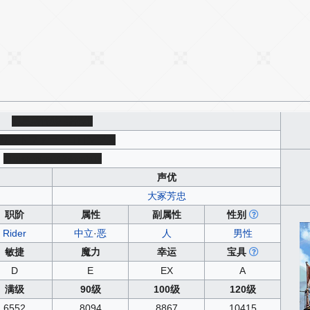
克里斯托弗·哥伦布
リストファー・コロンブス
Christopher Colombus
声优
大冢芳忠
职阶
属性
副属性
性别
Rider
中立
·
恶
人
男性
敏捷
魔力
幸运
宝具
D
E
EX
A
满级
90级
100级
120级
6552
8094
8867
10415