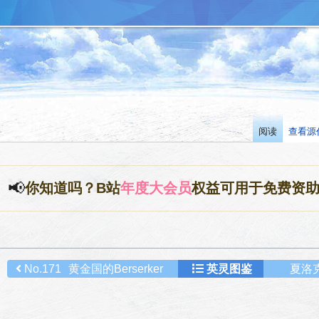
阅读
查看源
📢
你知道吗？B站
年度大会员
权益可用于免费资
No.171
黄金国的Berserker
英灵图鉴
夏洛