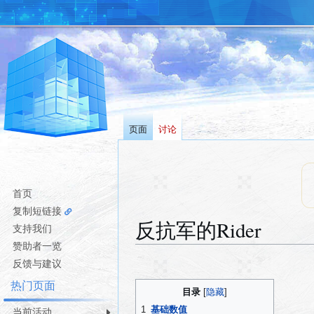
页面
讨论
首页
复制短链接
反抗军的Rider
支持我们
赞助者一览
跳
跳
反馈与建议
转
转
热门页面
目录
到
到
导
搜
1
基础数值
当前活动