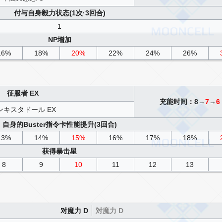
付与自身毅力状态(1次·3回合)
1
NP增加
16%
18%
20%
22%
24%
26%
征服者 EX
充能时间：8→
7
→
6
ンキスタドール EX
自身的Buster指令卡性能提升(3回合)
13%
14%
15%
16%
17%
18%
获得暴击星
8
9
10
11
12
13
对魔力 D
対魔力 D