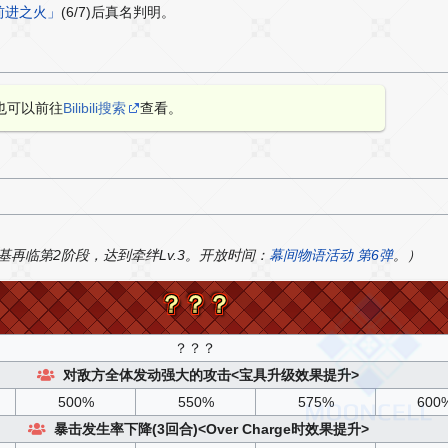
「前进之火」
(6/7)后真名判明。
也可以前往
Bilibili搜索
查看。
再临第2阶段，达到牵绊Lv.3。开放时间：
幕间物语活动 第6弹
。）
？？？
？？？
？？？
对敌方全体发动强大的攻击<宝具升级效果提升>
500%
550%
575%
600
暴击发生率下降(3回合)<Over Charge时效果提升>