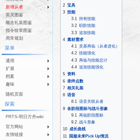
航
索
2
宝具
新增从者
3
技能
英灵图鉴
3.1
持有技能
概念礼装图鉴
3.2
职阶技能
指令纹章图鉴
3.3
追加技能
周常规划
4
素材需求
4.1
灵基再临（从者进化）
菜单
4.2
技能强化
4.3
再临与技能总计
通用
4.4
追加技能强化
扩展
5
资料
档案
6
牵绊点数
趣味
7
相关礼装
随机页面
8
语音
8.1
语音关联从者
探索
9
各阶段图标与战斗形象
9.1
再临阶段图标
PRTS-明日方舟wiki
9.2
战斗形象
官方网站
10
成长曲线
友情链接
11
国服未来Pick Up情况