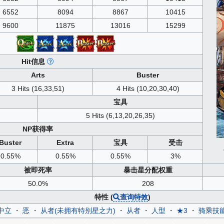
6552
8094
8867
10415
9600
11875
13016
15299
Hit信息
Arts
Buster
3 Hits (16,33,51)
4 Hits (10,20,30,40)
宝具
5 Hits (6,13,20,26,35)
NP获得率
Buster
Extra
宝具
受击
0.55%
0.55%
0.55%
3%
被即死率
暴击星分配权重
50.0%
208
特性 (
查询特效
)
中立
・
恶
・
从者(未拥有特别星之力)
・
从者
・
人型
・
★3
・
骑乘技