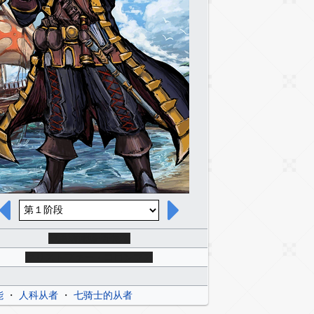
克里斯托弗·哥伦布
クリストファー・コロンブス
能
・
人科从者
・
七骑士的从者