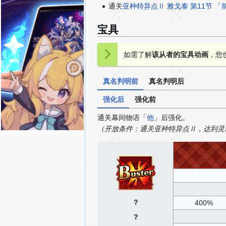
通关
亚种特异点Ⅱ 雅戈泰 第11节 
宝具
如需了解
该从者的宝具动画
，您
真名判明前
真名判明后
强化后
强化前
通关幕间物语「
他
」后强化。
（开放条件：通关亚种特异点Ⅱ，达到灵基
？
400%
？