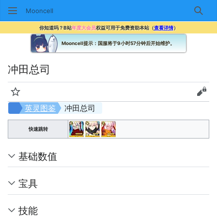
Mooncell
搜索
你知道吗？B站
年度大会员
权益可用于免费资助本站（
查看详情
）
Mooncell提示：国服将于9小时57分钟后开始维护。
冲田总司
监视
查看
英灵图鉴
冲田总司
快速跳转
基础数值
宝具
技能