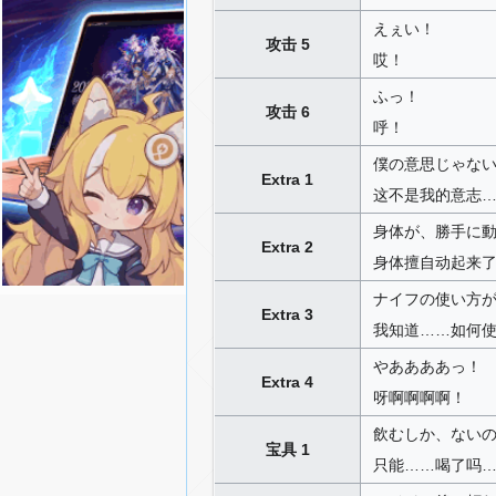
えぇい！
攻击 5
哎！
ふっ！
攻击 6
呼！
僕の意思じゃな
Extra 1
这不是我的意志
身体が、勝手に
Extra 2
身体擅自动起来
ナイフの使い方
Extra 3
我知道……如何
やああああっ！
Extra 4
呀啊啊啊啊！
飲むしか、ない
宝具 1
只能……喝了吗