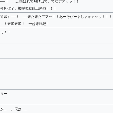
──！ ……喚ばれて飛び出て、てなアアッッ！！
就拜托你了。被呼唤就跳出来啦！！！
遊戯』──！ ……来た来たアアッ！！あーそびーましょォォッッ！！！
……！来啦来啦！ 一起来玩吧！
ーっ！！
！
スター
…
のか……。僕は……