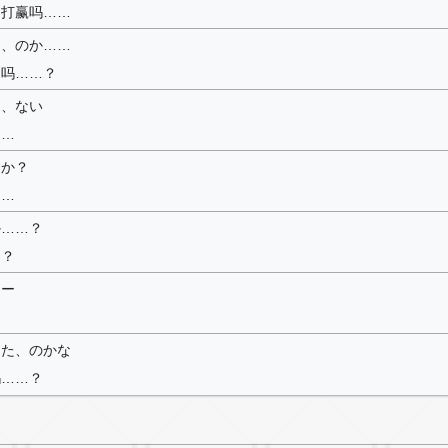
…打赢吗……
る、のか……
，吗……？
く、ない
……
たか？
……
か……？
…？
ター
った、のかな
吗……？