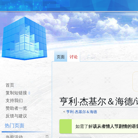
页面
讨论
首页
复制短链接
亨利·杰基尔＆海德/
支持我们
赞助者一览
<
亨利·杰基尔＆海德
反馈与建议
跳
跳
热门页面
如需了解
该从者情人节剧情的语
转
转
到
到
当前活动