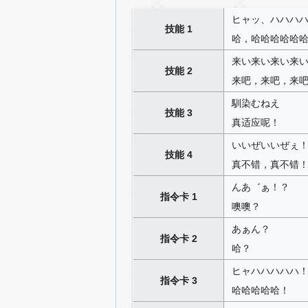
ヒャッ、ハハハ
技能 1
哈，哈哈哈哈哈
来い来い来い来
技能 2
来吧，来吧，来
馴染むねえ
技能 3
真适应呢！
いいぜいいぜぇ
技能 4
真不错，真不错
んあ゛ぁ！？
指令卡 1
噢噢？
あぁん？
指令卡 2
哈？
ヒャハハハハハ
指令卡 3
哈哈哈哈哈！