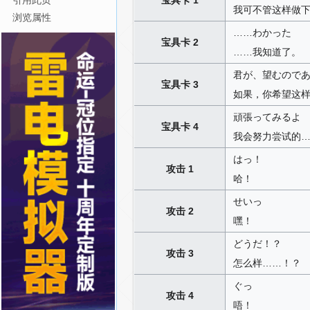
引用此页
我可不管这样做
浏览属性
……わかった
宝具卡 2
……我知道了。
君が、望むので
宝具卡 3
如果，你希望这
頑張ってみるよ
宝具卡 4
我会努力尝试的
はっ！
攻击 1
哈！
せいっ
攻击 2
嘿！
どうだ！？
攻击 3
怎么样……！？
ぐっ
攻击 4
唔！