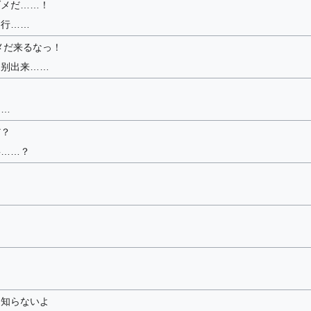
ダメだ……！
不行……
メだ来るなっ！
，别出来……
……
だ？
事……？
…知らないよ