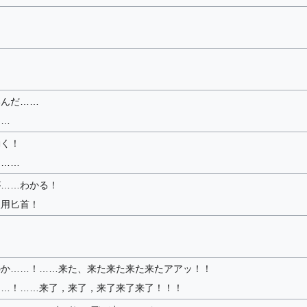
いんだ……
……
動く！
了……
が……わかる！
使用匕首！
のか……！……来た、来た来た来た来たアアッ！！
……！……来了，来了，来了来了来了！！！