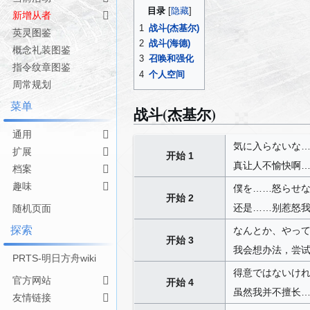
导
搜
目录
新增从者
航
索
1
战斗(杰基尔)
英灵图鉴
2
战斗(海德)
概念礼装图鉴
3
召唤和强化
指令纹章图鉴
4
个人空间
周常规划
菜单
战斗(杰基尔)
通用
気に入らないな
扩展
开始 1
真让人不愉快啊
档案
趣味
僕を……怒らせ
开始 2
还是……别惹怒
随机页面
探索
なんとか、やっ
开始 3
我会想办法，尝
PRTS-明日方舟wiki
得意ではないけ
官方网站
开始 4
虽然我并不擅长
友情链接