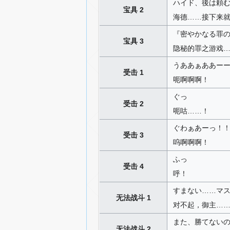
ハイド、後は頼む
宝具 2
海德……接下来
『密やかなる罪の
宝具 3
隐秘的罪之游戏
うああぁああー
受击 1
呃啊啊啊！
ぐっ
受击 2
呃咕……！
ぐわぁあーっ！
受击 3
呜啊啊啊！
ふっ
受击 4
呼！
すまない……マ
无法战斗 1
对不起，御主…
また、勝てない
无法战斗 2