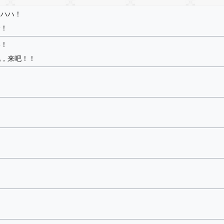
ハハハ！
哈！
い！
吧，来吧！！
！
！
！