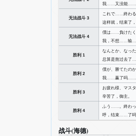
我……又没能…
これで……終わ
无法战斗 3
这样就，结束了
僕は……負けた
无法战斗 4
我，不想……输
なんとか、なっ
胜利 1
总算是熬过去了
僕が、勝てたの
胜利 2
我……赢了吗…
お疲れ様、マス
胜利 3
辛苦了，御主。
ふう……。終わ
胜利 4
呼，结束……了
战斗(海德)