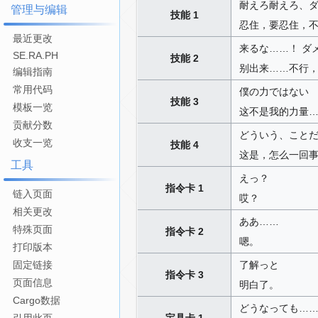
耐えろ耐えろ、
管理与编辑
技能 1
忍住，要忍住，
最近更改
来るな……！ ダ
SE.RA.PH
技能 2
别出来……不行
编辑指南
常用代码
僕の力ではない
技能 3
模板一览
这不是我的力量
贡献分数
どういう、こと
收支一览
技能 4
这是，怎么一回
工具
えっ？
指令卡 1
链入页面
哎？
相关更改
ああ……
特殊页面
指令卡 2
嗯。
打印版本
了解っと
固定链接
指令卡 3
页面信息
明白了。
Cargo数据
どうなっても…
宝具卡 1