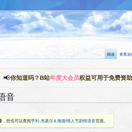
阅读
查看源
📢
你知道吗？B站
年度大会员
权益可用于免费资
语音
音
，您也可以查阅
亨利·杰基尔＆海德/情人节剧情语音
页面。