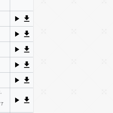
だ。
窍了