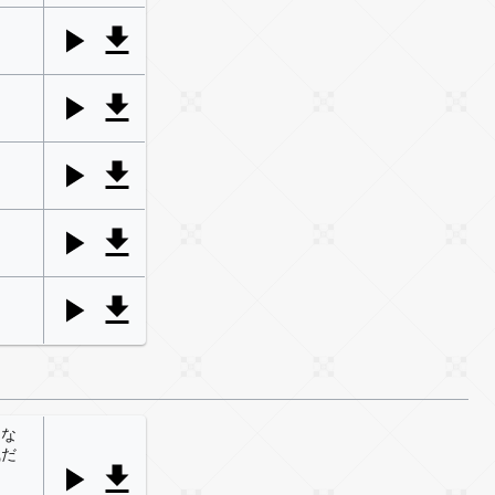
きな
職だ