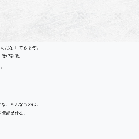
んだな？ できるぞ。
 做得到哦。
馬。
。
いな、そんなものは。
不懂那是什么。
！