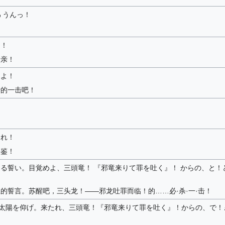
ぅうんっ！
！
ぐ！
母亲！
見よ！
士的一击吧！
！
あれ！
明鉴！
る誓い。目覚めよ、三頭竜！ 『邪竜来りて罪を吐く』！ からの、と！
的誓言。苏醒吧，三头龙！——邪龙吐罪而临！的……必·杀·一·击！
、太陽を仰げ。来たれ、三頭竜！『邪竜来りて罪を吐く』！からの、で！