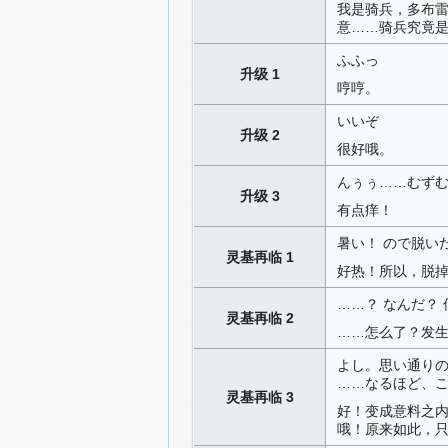
我是骑兵，多布雷
意……骑兵究竟
ふふっ
升级 1
哼哼。
いいぞ
升级 2
很好哦。
んぅぅ……むず
升级 3
有点痒！
暑い！ ので脱い
灵基再临 1
好热！所以，脱
……？ なんだ？
灵基再临 2
……怎么了？发
よし。思い通り
……なるほど、
灵基再临 3
好！变成意料之
哦！原来如此，