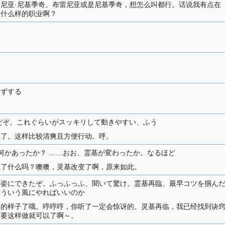
尼亚·尼基季奇。布雷尼亚或是尼基季奇，想怎么叫都行。话说我有点在
是什么样的职业啊？
むずする
だぞ。これぐらいがスッキリして動きやすい、ふう
掉了。这样比较清爽且方便行动。呼。
 何かあったか？ ……おお、霊基が変わったか。なるほど
生了什么吗？噢噢，灵基改变了啊，原来如此。
の姿にできたぞ。ふっふっふ、聞いて驚け。霊基再臨、最早コツを掴ん
こういう風にやればいいのか
内的样子了哦。哼哼哼，你听了一定会惊讶的。灵基再临，我已经找到诀
只要这样做就可以了啊～。