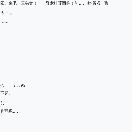
阳。来吧，三头龙！——邪龙吐罪而临！的……做·得·到·哦！
ううーっ……
唔……
！
その……すまぬ……
对不起。
いな……
要脆弱呢……