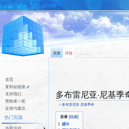
页面
讨论
首页
复制短链接
多布雷尼亚·尼基季
支持我们
赞助者一览
<
多布雷尼亚·尼基季奇
反馈与建议
跳
跳
目录
热门页面
转
转
1
战斗
到
到
当前活动