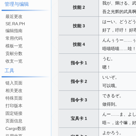
我が、輝ける、
管理与编辑
技能 2
吾之光辉的武具
最近更改
はーい、どうどう
SE.RA.PH
技能 3
好了，吁吁！ 好
编辑指南
常用代码
んんぅうー……
技能 4
模板一览
唔喵唔喵……哇
贡献分数
うむ。
收支一览
指令卡 1
嗯！
工具
いいぞ。
指令卡 2
链入页面
可以哦。
相关更改
できるぞ。
特殊页面
指令卡 3
做得到。
打印版本
固定链接
んー……ま、よ
宝具卡 1
页面信息
唔～，这个嘛，
Cargo数据
よかろう。