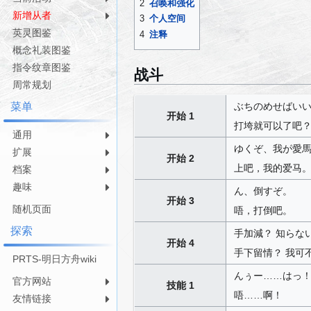
2
召唤和强化
导
搜
新增从者
3
个人空间
航
索
英灵图鉴
4
注释
概念礼装图鉴
指令纹章图鉴
战斗
周常规划
ぶちのめせばいい
菜单
开始 1
打垮就可以了吧？
通用
ゆくぞ、我が愛
扩展
开始 2
上吧，我的爱马
档案
趣味
ん、倒すぞ。
开始 3
随机页面
唔，打倒吧。
探索
手加減？ 知らな
开始 4
手下留情？ 我可
PRTS-明日方舟wiki
んぅー……はっ
官方网站
技能 1
唔……啊！
友情链接