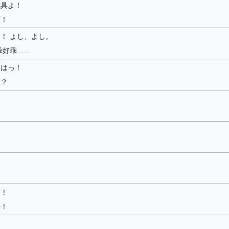
武具よ！
啊！
！ よし、よし。
乖好乖……
ぅはっ！
！？
し！
好！