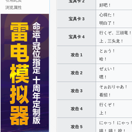
引用此页
宝具卡 2
好吧！
浏览属性
心得た！
宝具卡 3
明白了！
行くぞ。三頭竜
宝具卡 4
上，三头龙！
とぉう！
攻击 1
哈！
ぜぇい！
攻击 2
嘿！
そぉおりゃあ！
攻击 3
看招！
行くぞ！
攻击 4
上！
にゃっ！ にゃっ
攻击 5
喵！ 喵！ 咬！