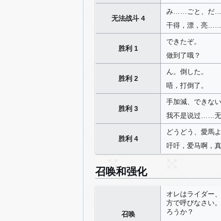
み……ごと、だ
无法战斗 4
干得，漂，亮…
できたぞ。
胜利 1
做到了哦？
ん。倒した。
胜利 2
唔，打倒了。
手加減、できな
胜利 3
我不是说过……
どうどう、愛馬
胜利 4
吁吁，爱马啊，
召唤和强化
オレはライダー
方で呼びなさい
ろうか？
召唤