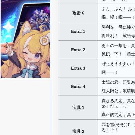
ふん、ふん！ ふ
攻击 6
喝，喝！喝——
勝利を、母に捧
Extra 1
将胜利！ 献给
勇士の一撃を、
Extra 2
见识一下！ 勇
ぜぇええええい
Extra 3
嘿——！
太陽の君、照覧
Extra 4
红太阳公，敬请
真なる約定、真な
め！だぁーっ！
宝具 1
真正的约定，真正
罪を雪(そそ)げ
る！ぞ！
宝具 2