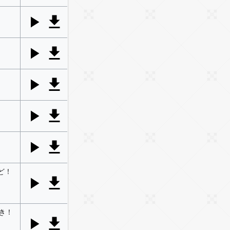
ど！
き！