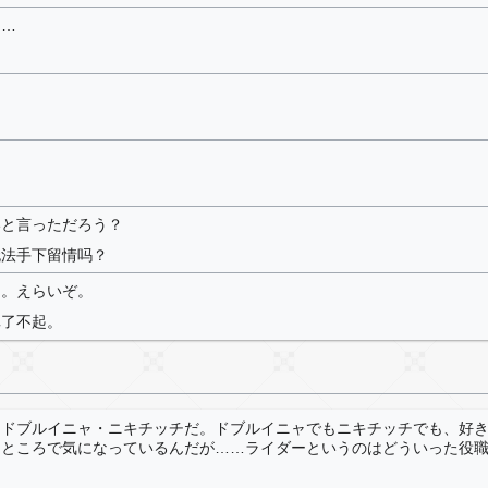
……
…
いと言っただろう？
无法手下留情吗？
よ。えらいぞ。
真了不起。
、ドブルイニャ・ニキチッチだ。ドブルイニャでもニキチッチでも、好
。ところで気になっているんだが……ライダーというのはどういった役