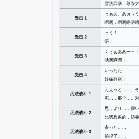
雪洗罪孽，尊崇太
っぁあ、あぉぅ
受击 1
啊啊，啊啊唔唔
っう！
受击 2
唔！
くぅぁああーっ
受击 3
咕啊啊啊！
いったた……
受击 4
好痛好痛！
ええっと……、
无法战斗 1
呃……那个……
思うより……儚
无法战斗 2
比我想象的，还
参った……
无法战斗 3
输掉了……