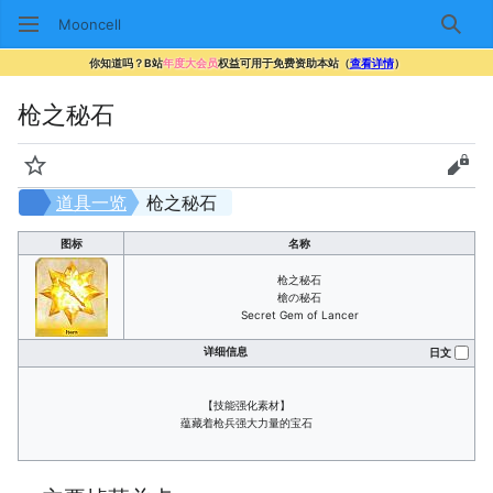
Mooncell
搜索
你知道吗？B站
年度大会员
权益可用于免费资助本站（
查看详情
）
枪之秘石
监视
查看
道具一览
枪之秘石
图标
名称
枪之秘石
槍の秘石
Secret Gem of Lancer
详细信息
日文
【技能强化素材】
蕴藏着枪兵强大力量的宝石