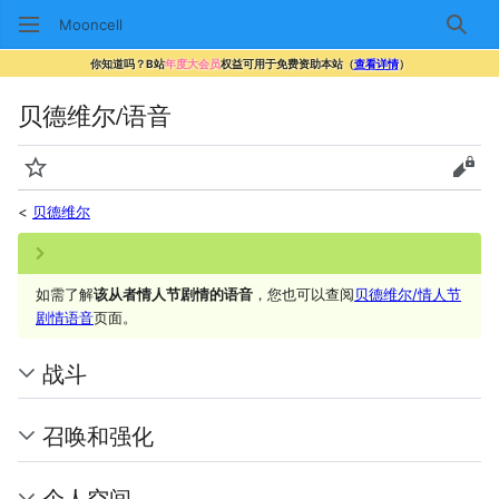
Mooncell
搜索
你知道吗？B站
年度大会员
权益可用于免费资助本站（
查看详情
）
贝德维尔/语音
监视
查看
<
贝德维尔
如需了解
该从者情人节剧情的语音
，您也可以查阅
贝德维尔/情人节
剧情语音
页面。
战斗
召唤和强化
个人空间