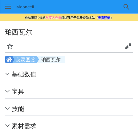
Mooncell
搜索
你知道吗？B站
年度大会员
权益可用于免费资助本站（
查看详情
）
珀西瓦尔
监视
查看
英灵图鉴
珀西瓦尔
基础数值
宝具
技能
素材需求