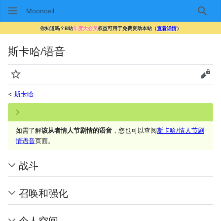
Mooncell
搜索
你知道吗？B站
年度大会员
权益可用于免费资助本站（
查看详情
）
斯卡哈/语音
监视
查看
<
斯卡哈
如需了解
该从者情人节剧情的语音
，您也可以查阅
斯卡哈/情人节剧
情语音
页面。
战斗
召唤和强化
个人空间