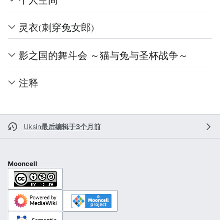
灵衣(刺穿兔女郎)
影之国的舞斗会 ～猫与兔与圣杯战争～
注释
Uksin
最后编辑于3个月前
Mooncell