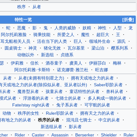
秩序
・
从者
特性一览
[折叠]
・
蛇
・
恶魔
・
影
・
鬼
・
人类的威胁
・
妖精
・
神性
・
人型
・
龙
・
阿尔托莉雅脸
・
骑乘技能
・
所爱之人
・
魔性
・
超巨大
・
王
・
阿耳戈船相关人员
・
活在当下的人类
・
巨人
・
领域外生命
・
源氏
・
・
圆桌骑士
・
神灵
・
猪化无效
・
瓦尔基里
・
梁山泊
・
樱系列系
・
动物以外
・
新选组
・
贞德系
瑟
・
伊莉雅
・
信长
・
酒吞童子
・
虞美人
・
伊丽莎白
・
梅林
・
阿尔托莉雅·卡斯特
・
诺克娜蕾·雅兰杜
・
旺吉娜
从者
・
从者(未拥有特别星之力)
・
拥有天或地之力的从者
・
有天或地之力的从者(除拟似从者、亚从者以外)
・
Saber职阶从者
・
科从者
・
魔兽型从者
・
孩童从者
・
童话特性的从者
・
兽科从者
・
模式从者
・
浮游着的从者
・
七骑士的从者
・
多人构成一骑的从者
・
Fate/stay night从者
・
兔子系从者
・
可宇航的从者
动物
・
秩序的女性
・
Ruler职阶从者
・
拥有天之力的从者
・
拥有地之力的从者
・
秩序的从者
・
混沌且七骑士
・
中立的从者
・
新选组从者
・
影从者
cher
・
Rider
・
Caster
・
Assassin
・
Berserker
・
Shielder
・
Ruler