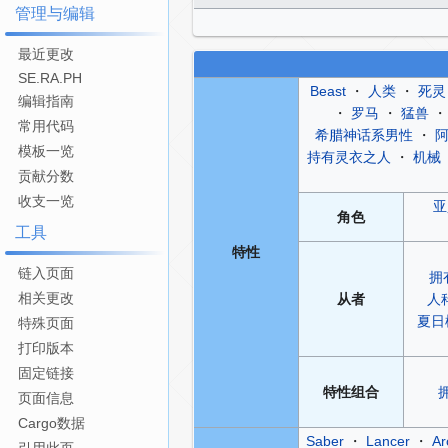
管理与编辑
最近更改
SE.RA.PH
Beast
・
人类
・
死灵
编辑指南
・
罗马
・
猛兽
常用代码
希腊神话系男性
・
模板一览
持有灵衣之人
・
机械
贡献分数
收支一览
亚
角色
工具
特性
链入页面
拥
相关更改
从者
人
夏日
特殊页面
打印版本
固定链接
特性
组合
页面信息
Cargo数据
Saber
・
Lancer
・
Ar