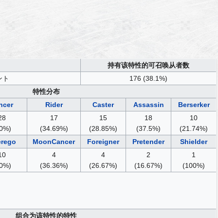
持有该特性的可召唤从者数
ント
176 (38.1%)
特性分布
ncer
Rider
Caster
Assassin
Berserker
28
17
15
18
10
0%)
(34.69%)
(28.85%)
(37.5%)
(21.74%)
erego
MoonCancer
Foreigner
Pretender
Shielder
10
4
4
2
1
0%)
(36.36%)
(26.67%)
(16.67%)
(100%)
组合为该特性的特性