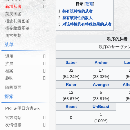
跳
跳
目录
新增从者
转
转
1
持有该特性的从者
英灵图鉴
到
到
2
持有该特性的敌人
导
搜
概念礼装图鉴
3
对该特性具有特殊效果的从者
航
索
指令纹章图鉴
周常规划
秩序的从者
菜单
秩序のサーヴァ
通用
Saber
Archer
La
扩展
32
17
档案
(54.24%)
(33.33%)
(5
趣味
Ruler
Avenger
Alt
随机页面
12
5
探索
(66.67%)
(23.81%)
(5
Beast
UnBeast
PRTS-明日方舟wiki
1
官方网站
0
(100%)
友情链接