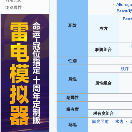
引用此页
・
Alterego
浏览属性
Beas
Bea
职阶
敌方
职阶
组合
性别
秩序
属性
属性
组合
副属性
稀有度
稀有度
组合
阳光照射
・
水边
・
场地