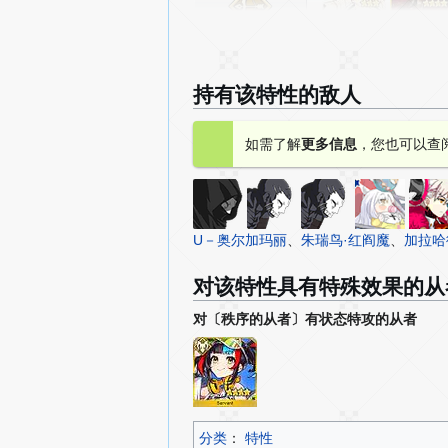
Archer
持有该特性的敌人
如需了解
更多信息
，您也可以查
Lancer
U－奥尔加玛丽
、
朱瑞鸟·红阎魔
、
加拉哈
对该特性具有特殊效果的从
对〔秩序的从者〕有状态特攻的从者
Rider
分类
：​
特性