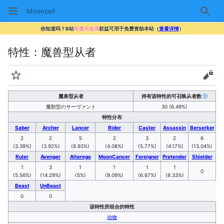
Mooncell
搜索
你知道吗？B站
年度大会员
权益可用于免费资助本站（
查看详情
）
特性：魔兽型从者
监视
查看
魔兽型从者
持有该特性的可召唤从者数
魔獣型のサーヴァント
30 (6.49%)
特性分布
Saber
Archer
Lancer
Rider
Caster
Assassin
Berserker
2
2
5
2
3
2
6
(3.39%)
(3.92%)
(8.93%)
(4.08%)
(5.77%)
(4.17%)
(13.04%)
Ruler
Avenger
Alterego
MoonCancer
Foreigner
Pretender
Shielder
1
3
1
1
1
1
0
(5.56%)
(14.29%)
(5%)
(9.09%)
(6.67%)
(8.33%)
Beast
UnBeast
0
0
该特性所组合的特性
动物