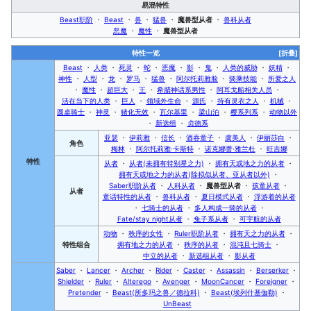
易混特性
Beast职阶
・
Beast
・
兽
・
猛兽
・
魔兽型从者
・
兽科从者
恶魔
・
魔性
・
魔兽型从者
特性一览
[折叠]
Beast
・
人类
・
死灵
・
蛇
・
恶魔
・
影
・
鬼
・
人类的威胁
・
妖精
・
神性
・
人型
・
龙
・
罗马
・
猛兽
・
阿尔托莉雅脸
・
骑乘技能
・
所爱之人
・
魔性
・
超巨大
・
王
・
希腊神话系男性
・
阿耳戈船相关人员
・
活在当下的人类
・
巨人
・
领域外生命
・
源氏
・
持有灵衣之人
・
机械
・
圆桌骑士
・
神灵
・
猪化无效
・
瓦尔基里
・
梁山泊
・
樱系列系
・
动物以外
・
新选组
・
贞德系
亚瑟
・
伊莉雅
・
信长
・
酒吞童子
・
虞美人
・
伊丽莎白
・
角色
梅林
・
阿尔托莉雅·卡斯特
・
诺克娜蕾·雅兰杜
・
旺吉娜
特性
从者
・
从者(未拥有特别星之力)
・
拥有天或地之力的从者
・
拥有天或地之力的从者(除拟似从者、亚从者以外)
・
Saber职阶从者
・
人科从者
・
魔兽型从者
・
孩童从者
・
从者
童话特性的从者
・
兽科从者
・
夏日模式从者
・
浮游着的从者
・
七骑士的从者
・
多人构成一骑的从者
・
Fate/stay night从者
・
兔子系从者
・
可宇航的从者
动物
・
秩序的女性
・
Ruler职阶从者
・
拥有天之力的从者
・
特性
组合
拥有地之力的从者
・
秩序的从者
・
混沌且七骑士
・
中立的从者
・
新选组从者
・
影从者
Saber
・
Lancer
・
Archer
・
Rider
・
Caster
・
Assassin
・
Berserker
・
Shielder
・
Ruler
・
Alterego
・
Avenger
・
MoonCancer
・
Foreigner
・
Pretender
・
Beast(所多玛之兽／德拉科)
・
Beast(埃列什基伽勒)
・
UnBeast