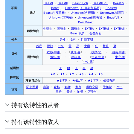
BeastⅠ
・
BeastⅡ
・
BeastⅢ／R
・
BeastⅢ／L
・
BeastⅣ
・
职阶
Beast¦
・
Unknown(U－奥尔加玛丽)
・
BeastⅥ
・
敌方
BeastⅥ(魔兽赫)
・
Unknown(火玛丽)
・
Unknown(水玛丽)
・
Unknown(宏玛丽)
・
Unknown(星玛丽)
・
BeastⅦ
・
DemiBeast
七骑士
・
三骑士
・
四骑士
・
EXTRA
・
EXTRAⅠ
・
EXTRAⅡ
・
职阶
组合
Beast职阶
・
金色白面
性别
男性
・
女性
・
性别不明
秩序
・
混沌
・
中立
・
善
・
恶
・
中庸
・
狂
・
新娘
・
夏
〔
秩序·中庸
〕 ・ 〔
秩序·善
〕 ・ 〔
秩序·恶
〕 ・ 〔
混沌·中庸
〕
属性
属性
组合
・ 〔
混沌·善
〕 ・ 〔
混沌·恶
〕 ・ 〔
中立·中庸
〕 ・ 〔
中立·善
〕
・ 〔
中立·恶
〕
副属性
天
・
地
・
人
・
星
・
兽
★0
・
★1
・
★2
・
★3
・
★4
・
★5
稀有度
稀有度
组合
★3以下
・
★4以下
・
★5以下
・
低稀有度
阳光照射
・
水边
・
森林
・
燃烧
・
都市
・
虚数空间
・
千年城
・
空中
・
场地
黑暗
・
天堂
・
地狱
・
万圣节
持有该特性的从者
持有该特性的敌人