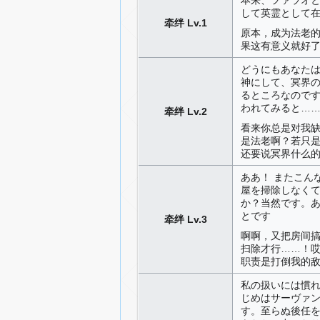
して英霊として
牵绊 Lv.1
原本，成为法老
果这有意义就好
どうにもあなた
神にして、冥界の
るところなのです
われてみると…
牵绊 Lv.2
看来你总是对我
是法老啊？若只
还要说冥界什么
ああ！ またこん
屋を掃除しなくて
か？当然です。
とです
牵绊 Lv.3
啊啊，又把房间
扫除才行……！
职责是打倒我的
私の扱いには慣れ
じめはサーヴァ
す。至らぬ後任