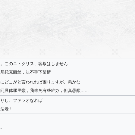
に。このニトクリス、容赦はしません
我尼托克丽丝，决不手下留情！
的にどこがと言われれば困りますが、愚かな
你问具体哪里蠢，我未免有些难办，但真愚蠢……
なりし、ファラオなれば
的法老！
死。