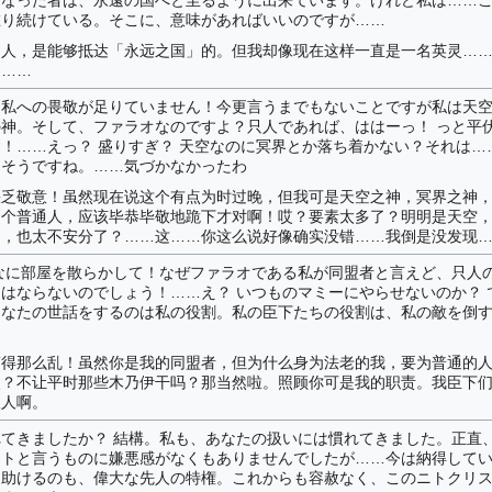
在り続けている。そこに、意味があればいいのですが……
的人，是能够抵达「永远之国」的。但我却像现在这样一直是一名英灵…
了……
は私への畏敬が足りていません！今更言うまでもないことですが私は天
神。そして、ファラオなのですよ？只人であれば、ははーっ！ っと平
！……えっ？ 盛りすぎ？ 天空なのに冥界とか落ち着かない？それは…
…そうですね。……気づかなかったわ
缺乏敬意！虽然现在说这个有点为时过晚，但我可是天空之神，冥界之神
是个普通人，应该毕恭毕敬地跪下才对啊！哎？要素太多了？明明是天空
的，也太不安分了？……这……你这么说好像确实没错……我倒是没发现
なに部屋を散らかして！なぜファラオである私が同盟者と言えど、只人
はならないのでしょう！……え？ いつものマミーにやらせないのか？ 
あなたの世話をするのは私の役割。私の臣下たちの役割は、私の敵を倒
搞得那么乱！虽然你是我的同盟者，但为什么身为法老的我，要为普通的
哎？不让平时那些木乃伊干吗？那当然啦。照顾你可是我的职责。我臣下
敌人啊。
てきましたか？ 結構。私も、あなたの扱いには慣れてきました。正直
ントと言うものに嫌悪感がなくもありませんでしたが……今は納得して
を助けるのも、偉大な先人の特権。これからも容赦なく、このニトクリ