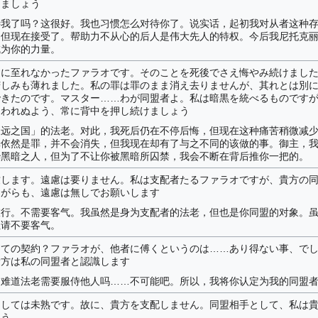
りましょう
待我了吗？这很好。我也习惯怎么对待你了。说实话，起初我对从者这种
，但现在接受了。帮助力不从心的后人是伟大先人的特权。今后我尼托克
成为你的力量。
国に至れなかったファラオです。そのことを死後でさえ悔やみ続けまし
苦しみも薄れました。私の罪は罪のまま消え去りませんが、其れとは別
できたのです。マスター……わが同盟者よ。私は暗黒を統べるものです
囚われぬよう、常に背中を押し続けましょう
永远之国」的法老。对此，我死后仍在不停后悔，但现在这种痛苦稍微减
罪依然是罪，并不会消失，但我现在却有了与之不同的该做的事。御主，
治黑暗之人，但为了不让你被黑暗所囚禁，我会不断在背后推你一把的。
致します。遠慮は要りません。私は支配者たるファラオですが、貴方の
ながらも、遠慮は無しでお願いします
旅行。不需要客气。我虽然是身为支配者的法老，但也是你同盟的对象。
但请不要客气。
しての契約？ファラオが、他者に傅くというのは……あり得ない事、で
貴方は私の同盟者と認識します
？难道法老需要服侍他人吗……不可能吧。所以，我将你认定为我的同盟
としては未熟です。故に、貴方を支配しません。同盟相手として、私は
ょう