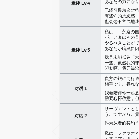
あなたの力にな
牵绊 Lv.4
已经习惯怎么对
有些许的厌恶感
也会毫不客气地
私は……永遠の
が、いまはその
やるべきことが
あなたが暗黒に
牵绊 Lv.5
我是未能抵达「
一些。虽然我的
盟友啊。我乃统
貴方の旅に同行
相手です。畏れ
对话 1
我会陪伴你一起
需要心怀敬意，
サーヴァントと
う。ですから、
对话 2
作为从者的契约
私は、ファラオ
と共に在りまし