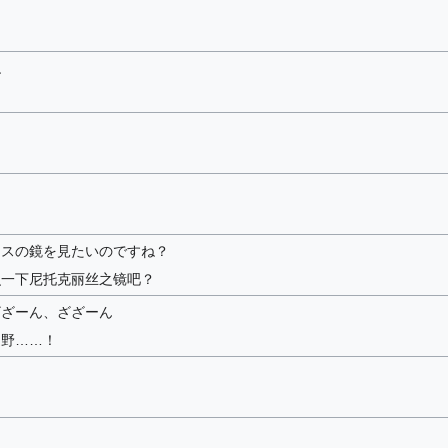
ね
。
。
リスの鏡を見たいのですね？
识一下尼托克丽丝之镜吧？
ざざーん、ざざーん
遍野……！