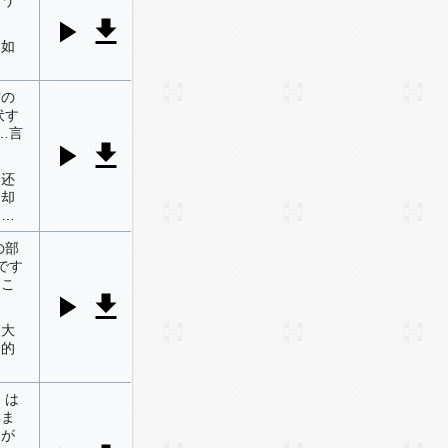
…如
空の
伏す
…言
，还
，却
……
の部
です
すこ
人大
们的
、は
いま
スが