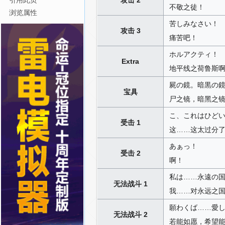
引用此页
不敬之徒！
浏览属性
苦しみなさい！
攻击 3
痛苦吧！
ホルアクティ！
Extra
地平线之荷鲁斯
屍の鏡。暗黒の
宝具
尸之镜，暗黑之
こ、これはひど
受击 1
这……这太过分
あぁっ！
受击 2
啊！
私は……永遠の
无法战斗 1
我……对永远之
願わくば……愛
无法战斗 2
若能如愿，希望