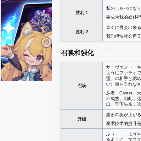
私のしもべにな
胜利 1
要成为我的奴仆
直ぐに再会出来
胜利 2
我们很快就会再
召唤和强化
サーヴァント・
ようにファラオ
盟」の相手と認
い）頭を垂れな
召唤
从者，Caste
不成熟。因此，
口。垂下头来，
魔術の腕が上が
升级
魔术技术的提升
ふぅ……。よう
るように、マスタ