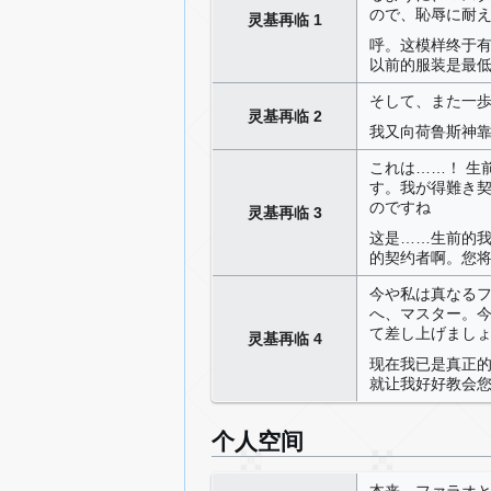
ので、恥辱に耐
灵基再临 1
呼。这模样终于
以前的服装是最
そして、また一
灵基再临 2
我又向荷鲁斯神
これは……！ 生
す。我が得難き
のですね
灵基再临 3
这是……生前的
的契约者啊。您
今や私は真なる
へ、マスター。
て差し上げまし
灵基再临 4
现在我已是真正
就让我好好教会
个人空间
本来、ファラオ