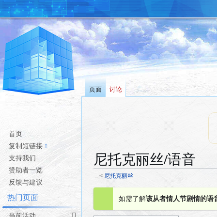
页面
讨论
首页
复制短链接
尼托克丽丝/语音
支持我们
赞助者一览
<
尼托克丽丝
反馈与建议
跳
跳
热门页面
如需了解
该从者情人节剧情的语
转
转
到
到
当前活动