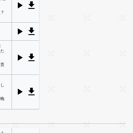
么？
ま
れた
可贵
ら
授し
今晚
こう