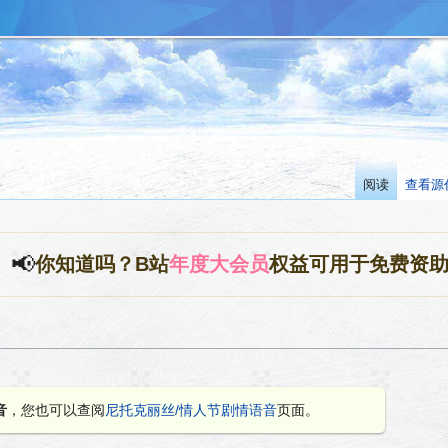
阅读
查看源
📢
你知道吗？B站
年度大会员
权益可用于免费资
音
，您也可以查阅
尼托克丽丝/情人节剧情语音
页面。