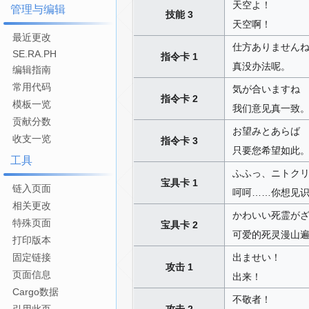
天空よ！
管理与编辑
技能 3
天空啊！
最近更改
仕方ありません
SE.RA.PH
指令卡 1
真没办法呢。
编辑指南
常用代码
気が合いますね
指令卡 2
模板一览
我们意见真一致
贡献分数
お望みとあらば
收支一览
指令卡 3
只要您希望如此
工具
ふふっ、ニトク
宝具卡 1
链入页面
呵呵……你想见
相关更改
かわいい死霊が
特殊页面
宝具卡 2
可爱的死灵漫山
打印版本
出ませい！
固定链接
攻击 1
页面信息
出来！
Cargo数据
不敬者！
攻击 2