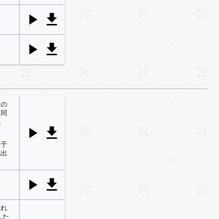
この
「同
払
过于
说出
忘れ
した