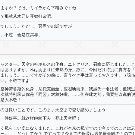
りますか？では、ミイラから下積みですね
吗？那就从木乃伊开始打杂吧。
るでしょう。ただし、冥界での話ですが
见。不过，会是在冥界。
キャスター。天空の神ホルスの化身、ニトクリス、召喚に応じました。
ではありますが、私はあまりに未熟の身。故に、今回だけ特別に貴方を
めましょう。……ですがその前に、言うべき事は言っておきます。（咳
さい。不敬ですよ！
r。天空神荷鲁斯的化身，尼托克丽丝，应召唤而来。我虽为一名法老，但我
这次就特别承认你是「同盟」对象好啦。……但在此之前，我要把该说的
这是大不敬！
るのは良いことです。このまま天空まで登り詰めましょう
是一件好事。就这样继续下去，登上天空吧！
やく私らしい姿になりました。これが本来の私ですので今までのことは
ー。……どうしてか？ ですって？今までの服装は必要最低限のもので