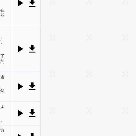
存在
丽丝
た
に、
が、
少了
我的
同盟
虽然
しょ
者。
貴方