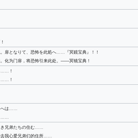
啊！
鏡。扉となりて、恐怖を此処へ……『冥鏡宝典』！！
镜。化为门扉，将恐怖引来此处。――冥镜宝典！
い……！
了……！
国へは……
国……
しき兄弟たちの住む……
能去我心爱兄弟们的住所……