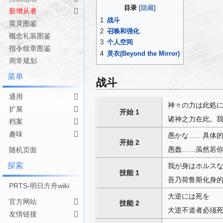
导
搜
目录
新增从者
航
索
1
战斗
英灵图鉴
2
召唤和强化
概念礼装图鉴
3
个人空间
指令纹章图鉴
4
灵衣(Beyond the Mirror)
周常规划
菜单
战斗
通用
神々の力は此処
扩展
开始 1
诸神之力在此。
档案
趣味
愚かな……具体
开始 2
愚蠢……虽然若
随机页面
探索
我が身はホルス
技能 1
吾乃荷鲁斯化身
PRTS-明日方舟wiki
大逆には死を
官方网站
技能 2
大逆不道者必须
友情链接