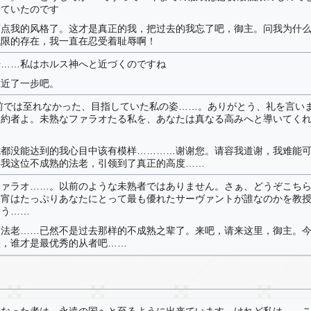
えていたのです
有点我的风格了。这才是真正的我，把过去的我忘了吧，御主。问我为什
低限的存在，我一直在忍受着耻辱啊！
歩……私はホルス神へと近づくのですね
靠近了一步吧。
前では至れなかった、目指していた私の姿……。ありがとう、礼を言い
契約者よ。未熟なファラオたる私を、あなたは真なる高みへと導いてく
我都没能达到的我心目中该有模样…………谢谢您。请容我道谢，我难能
将我这位不成熟的法老，引领到了真正的高度……
ファラオ……。以前のような未熟者ではありません。さぁ、どうぞこち
今宵はたっぷりあなたにとって最も優れたサーヴァントが誰なのかを教
ょう……
的法老……已然不是过去那样的不成熟之辈了。来吧，请来这里，御主。
您，谁才是最优秀的从者吧……
となった者は、永遠の国へと至るように出来ています。けれど私は……