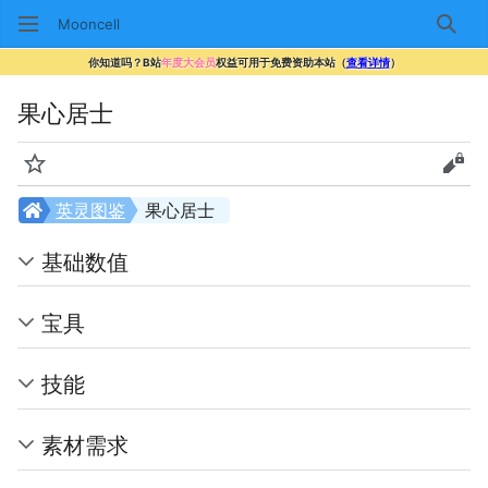
Mooncell
搜索
你知道吗？B站
年度大会员
权益可用于免费资助本站（
查看详情
）
果心居士
监视
查看
英灵图鉴
果心居士
基础数值
宝具
技能
素材需求