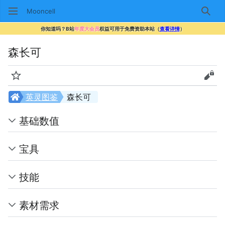
Mooncell
搜索
你知道吗？B站
年度大会员
权益可用于免费资助本站（
查看详情
）
森长可
监视
查看
英灵图鉴
森长可
基础数值
宝具
技能
素材需求