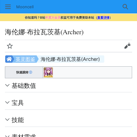
Mooncell
搜索
你知道吗？B站
年度大会员
权益可用于免费资助本站（
查看详情
）
海伦娜·布拉瓦茨基(Archer)
监视
查看
英灵图鉴
海伦娜·布拉瓦茨基(Archer)
快速跳转
基础数值
宝具
技能
素材需求