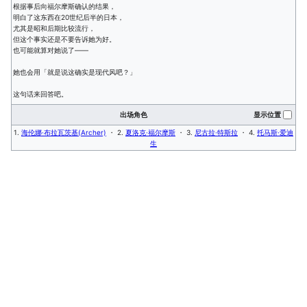
根据事后向福尔摩斯确认的结果，
明白了这东西在20世纪后半的日本，
尤其是昭和后期比较流行，
但这个事实还是不要告诉她为好。
也可能就算对她说了——
她也会用「就是说这确实是现代风吧？」
这句话来回答吧。
出场角色
显示位置
1.
海伦娜·布拉瓦茨基(Archer)
・ 2.
夏洛克·福尔摩斯
・ 3.
尼古拉·特斯拉
・ 4.
托马斯·爱迪
生