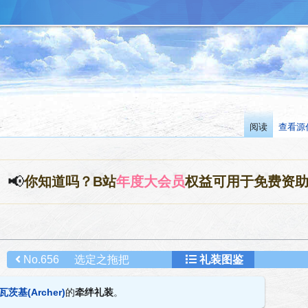
阅读
查看源
📢
你知道吗？B站
年度大会员
权益可用于免费资
No.656
选定之拖把
礼装图鉴
茨基(Archer)
的
牵绊礼装
。