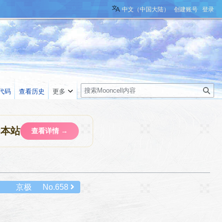
中文（中国大陆）
创建账号
登录
搜
代码
查看历史
更多
索
助本站
查看详情 →
京极
No.658