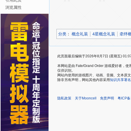
引用此页
浏览属性
分类
：​
概念礼装
4星概念礼装
牵绊
此页面最后编辑于2026年8月7日 (星期五) 01:0
本网站是由 Fate/Grand Order 游戏
仅供识别。
网站内使用的游戏图片、动画、音频、文本原文，仅用
除非另有声明，网站其他内容采用
知识共享署名
隐私政策
关于Mooncell
免责声明
粤ICP备