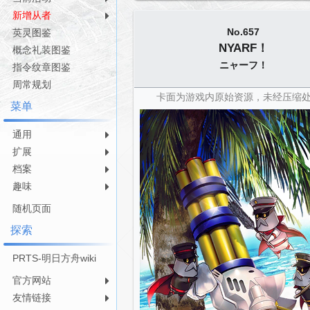
航
索
新增从者
No.657
英灵图鉴
NYARF！
概念礼装图鉴
ニャーフ！
指令纹章图鉴
周常规划
卡面为游戏内原始资源，未经压缩
菜单
通用
扩展
档案
趣味
随机页面
探索
PRTS-明日方舟wiki
官方网站
友情链接