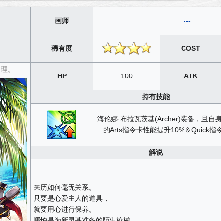
画师
---
稀有度
COST
处理。
HP
100
ATK
持有技能
海伦娜·布拉瓦茨基(Archer)装备，且
的Arts指令卡性能提升10%＆Quick
解说
来历如何毫无关系。
只要是心爱主人的道具，
就要用心进行保养。
哪怕是为新灵基准备的陌生枪械。