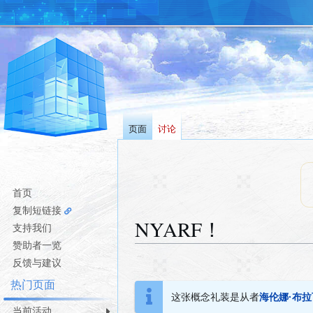
页面
讨论
首页
复制短链接
NYARF！
支持我们
赞助者一览
跳
跳
反馈与建议
转
转
热门页面
到
到
这张概念礼装是从者
海伦娜·布拉瓦
导
搜
当前活动