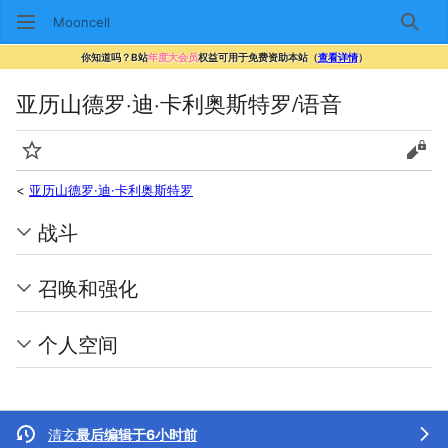
Mooncell
搜索
你知道吗？B站
年度大会员
权益可用于免费资助本站（
查看详情
）
亚历山德罗·迪·卡利奥斯特罗/语音
监视
查看
<
亚历山德罗·迪·卡利奥斯特罗
战斗
召唤和强化
个人空间
清玄
最后编辑于6小时前