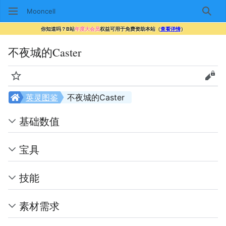
Mooncell
搜索
你知道吗？B站
年度大会员
权益可用于免费资助本站（
查看详情
）
不夜城的Caster
监视
查看
英灵图鉴
不夜城的Caster
基础数值
宝具
技能
素材需求