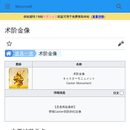
Mooncell
搜索
你知道吗？B站
年度大会员
权益可用于免费资助本站（
查看详情
）
术阶金像
监视
查看
道具一览
术阶金像
图标
名称
术阶金像
キャスターモニュメント
Caster Monument
详细信息
日文
【灵基再临素材】
赞颂Caster职阶的纪念像