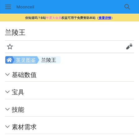
Mooncell
搜索
你知道吗？B站
年度大会员
权益可用于免费资助本站（
查看详情
）
兰陵王
监视
查看
英灵图鉴
兰陵王
基础数值
宝具
技能
素材需求