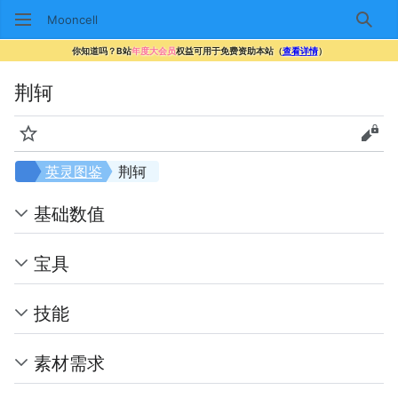
Mooncell
搜索
你知道吗？B站
年度大会员
权益可用于免费资助本站（
查看详情
）
荆轲
监视
查看
英灵图鉴
荆轲
基础数值
宝具
技能
素材需求