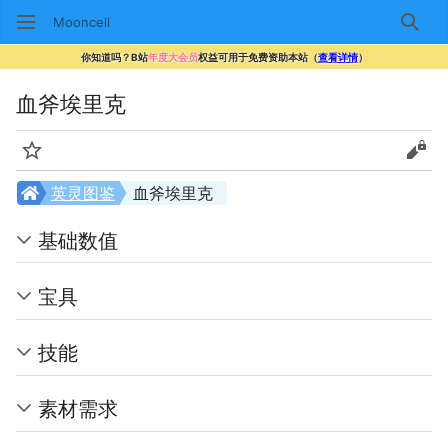
Mooncell
搜索
你知道吗？B站
年度大会员
权益可用于免费资助本站（
查看详情
）
血斧埃里克
监视
查看
英灵图鉴
血斧埃里克
基础数值
宝具
技能
素材需求