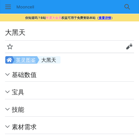
Mooncell
搜索
你知道吗？B站
年度大会员
权益可用于免费资助本站（
查看详情
）
大黑天
监视
查看
英灵图鉴
大黑天
基础数值
宝具
技能
素材需求