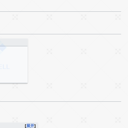
所
但
「
比
因
所
这
也
展开