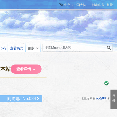
中文（中国大陆）
创建账号
登录
搜
代码
查看历史
更多
索
助本站
查看详情 →
阿周那
No.084
（重定向自
从者083
）