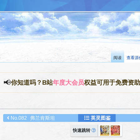
阅读
查看源
📢
你知道吗？B站
年度大会员
权益可用于免费资
No.082
弗兰肯斯坦
英灵图鉴
快速跳转