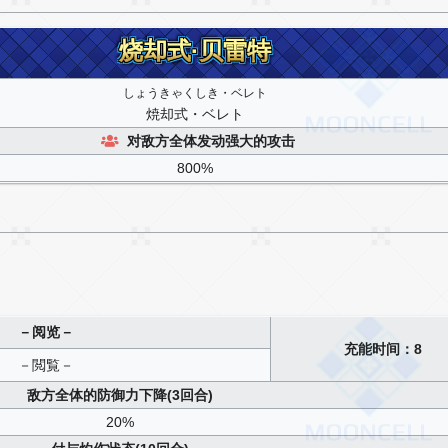
烧却式·贝雷特
烧却式·贝雷特
しょうきゃくしき・ベレト
焼却式・ベレト
对敌方全体发动强大的攻击
800%
－阅览－
充能时间：8
－閲覧－
敌方全体的防御力下降(3回合)
20%