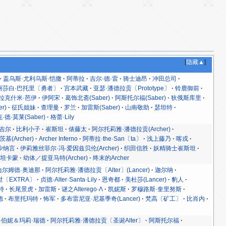
[
隐藏▲
]
盖乌斯·尤利乌斯·恺撒
阿蒂拉
吉尔·德·雷
骑士迪昂
冲田总司
丽莎白·巴托里〔勇者〕
宫本武藏
亚瑟·潘德拉贡〔Prototype〕
铃鹿御前
拉克什米·芭伊
伊阿宋
葛饰北斋(Saber)
阿斯托尔福(Saber)
狄俄斯库里
r)
征氏姐妹
查理曼
罗兰
加雷斯(Saber)
山南敬助
瑟坦特
·德·莫莱(Saber)
格蕾·Lily
吉尔
比利小子
崔斯坦
俵藤太
阿尔托莉雅·潘德拉贡(Archer)
(Archer)
Archer Inferno
阿蒂拉·the·San〔ta〕
浅上藤乃
喀戎
少纳言
伊莉雅丝菲尔·冯·爱因兹贝伦(Archer)
织田信胜
妖精骑士崔斯坦
图坦卡蒙
幼体／提亚马特(Archer)
终末的Archer
迪尔姆德·奥迪那
阿尔托莉雅·潘德拉贡〔Alter〕(Lancer)
迦尔纳
〔EXTRA〕
贞德·Alter·Santa·Lily
恩奇都
美杜莎(Lancer)
豹人
特
长尾景虎
加雷斯
谜之Alterego·Λ
凯妮斯
罗穆路斯·奎里努斯
德
布里托玛特
怖军
多布雷尼亚·尼基季奇(Lancer)
梵高〔矿工〕
比肖内
·伯妮＆玛莉·瑞德
阿尔托莉雅·潘德拉贡〔圣诞Alter〕
阿斯托尔福