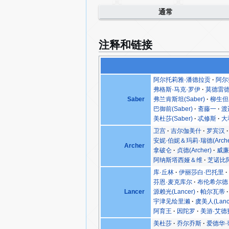
通常
注释和链接
阿尔托莉雅·潘德拉贡
阿尔
弗格斯·马克·罗伊
莫德雷
Saber
弗兰肯斯坦(Saber)
柳生但
巴御前(Saber)
斋藤一
渡
美杜莎(Saber)
忒修斯
大
卫宫
吉尔伽美什
罗宾汉
安妮·伯妮＆玛莉·瑞德(Arche
Archer
拿破仑
贞德(Archer)
威廉
阿纳斯塔西娅＆维
芝诺比
库·丘林
伊丽莎白·巴托里
芬恩·麦克库尔
布伦希尔德
Lancer
源赖光(Lancer)
帕尔瓦蒂
宇津见绘里濑
虞美人(Lanc
阿育王
因陀罗
美游·艾德费
美杜莎
乔尔乔斯
爱德华·