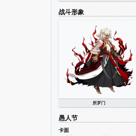
战斗形象
所罗门
愚人节
卡面