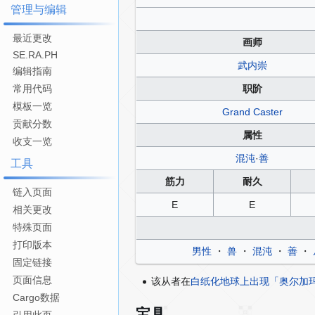
管理与编辑
最近更改
画师
SE.RA.PH
武内崇
编辑指南
常用代码
职阶
模板一览
Grand Caster
贡献分数
属性
收支一览
混沌
·
善
工具
筋力
耐久
链入页面
E
E
相关更改
特殊页面
打印版本
男性
・
兽
・
混沌
・
善
・
固定链接
页面信息
该从者在
白纸化地球上出现「奥尔加玛
Cargo数据
宝具