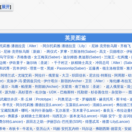
展开
英灵图鉴
托莉雅·潘德拉贡〔Alter〕
阿尔托莉雅·潘德拉贡〔Lily〕
尼禄·克劳狄乌斯
齐格飞
德
尼禄·克劳狄乌斯〔新娘〕
两仪式
罗摩
兰斯洛特(Saber)
高文
贝德维尔
伊
马守宗矩
齐格鲁德
女王梅芙(Saber)
迪尔姆德·奥迪那(Saber)
兰陵王
红阎魔
边纲
伊吹童子
迦尔纳〔圣诞〕
千子村正
妖精骑士高文
冲田总司〔Alter〕(Sabe
和武尊
宫本伊织
理查一世
黑姬
Passionlip(Saber)
近藤勇
领主洛格雷斯
雅克
阿塔兰忒
尤瑞艾莉
阿拉什
俄里翁
大卫
织田信长
尼古拉·特斯拉
阿周那
幼
r)
克洛伊·冯·爱因兹贝伦
伊什塔尔
新宿的Archer
卫宫〔Alter〕
海伦娜·布拉瓦茨基
·退尔
马嘶
帕里斯
刑部姬(Archer)
灾星简
南丁格尔〔圣诞〕
超人俄里翁
清
阿
源为朝
高杉晋作
杜尔伽
UDK－巴格斯特
托勒密
杉谷善住坊
杂贺孙一
武藏坊弁庆
库·丘林〔Prototype〕
列奥尼达一世
罗穆路斯
赫克托耳
斯卡哈
李书文
阿尔托莉雅·潘德拉贡(Lancer)
玉藻前(Lancer)
清姬(Lancer)
弗拉德三世
宝藏院胤舜
哪吒
埃列什基伽勒
瓦尔基里
茨木童子(Lancer)
秦良玉
布拉达曼
er)
弗栗多
妖精骑士兰斯洛特
珀西瓦尔
坂本龙马(Lancer)
玛丽·安宁
堂·吉诃
尔特(Lancer)
原田左之助
伊丽莎白·巴托里(SSR)
得墨忒耳
格蕾·Lily(Lancer)
蒂奇
布狄卡
牛若丸
亚历山大
玛丽·安托瓦内特
玛尔达
弗朗西斯·德雷克
安妮