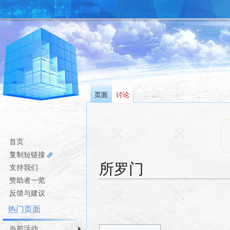
页面
讨论
首页
复制短链接
所罗门
支持我们
赞助者一览
跳
跳
反馈与建议
转
转
热门页面
到
到
导
搜
当前活动