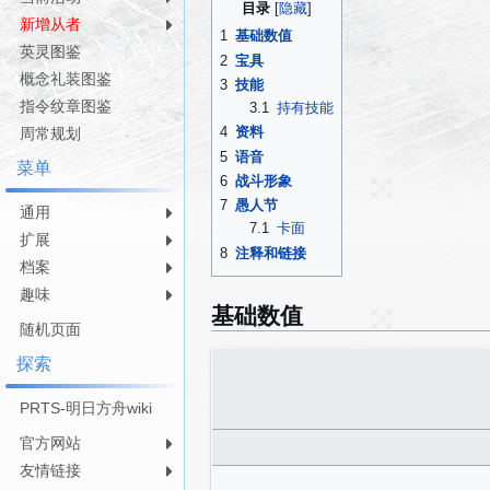
目录
航
索
新增从者
1
基础数值
英灵图鉴
2
宝具
概念礼装图鉴
3
技能
指令纹章图鉴
3.1
持有技能
4
资料
周常规划
5
语音
菜单
6
战斗形象
7
愚人节
通用
7.1
卡面
扩展
8
注释和链接
档案
趣味
基础数值
随机页面
探索
PRTS-明日方舟wiki
官方网站
友情链接