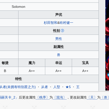
Solomon
声优
杉田智和
&
铃村健一
性别
男性
副属性
兽
敏捷
魔力
幸运
宝具
B
A++
A++
A++
特性
从者(未拥有特别星之力)
・
从者
・
人型
・
★5
・
王
丽关卡_2」
后更改属性
〔秩序〕
为
〔混沌〕
，更改副属性
〔天〕
为
〔兽