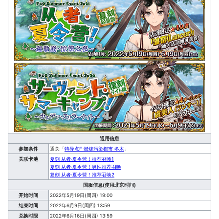
通用信息
参加条件
通关「
特异点F 燃烧污染都市 冬木
」
关联卡池
复刻 从者·夏令营！推荐召唤1
复刻 从者·夏令营！男性推荐召唤
复刻 从者·夏令营！推荐召唤2
国服信息(使用北京时间)
开始时间
2022年5月19日(周四) 19:00
结束时间
2022年6月9日(周四) 13:59
兑换时限
2022年6月16日(周四) 13:59