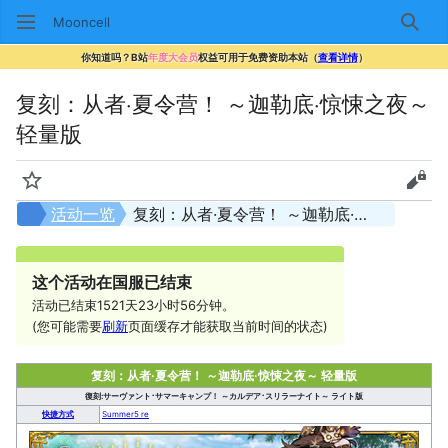
Mooncell
搜索
你知道吗？B站
年度大会员
权益可用于免费资助本站（
查看详情
）
复刻：从者·夏令营！ ～迦勒底·惊悚之夜～
轻量版
监视
查看
活动一览
复刻：从者·夏令营！ ～迦勒底·惊悚之夜～ 轻量版
这个活动在国服已结束
活动已结束1521天23小时56分钟。
(您可能需要
刷新
页面缓存才能获取当前时间的状态)
复刻：从者·夏令营！ ～迦勒底·惊悚之夜～ 轻量版
復刻:サーヴァント･サマーキャンプ！ ～カルデア･スリラーナイト～ ライト版
快捷方式
Summer5 re