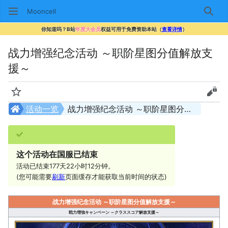
Mooncell
搜索
你知道吗？B站
年度大会员
权益可用于免费资助本站（
查看详情
）
战力增强纪念活动 ～职阶星图分值解放支
援～
监视
查看
活动一览
战力增强纪念活动 ～职阶星图分值解放支援～
这个活动在国服已结束
活动已结束177天22小时12分钟。
(您可能需要
刷新
页面缓存才能获取当前时间的状态)
战力增强纪念活动 ～职阶星图分值解放支援～
戦力増強キャンペーン ～クラススコア解放支援～